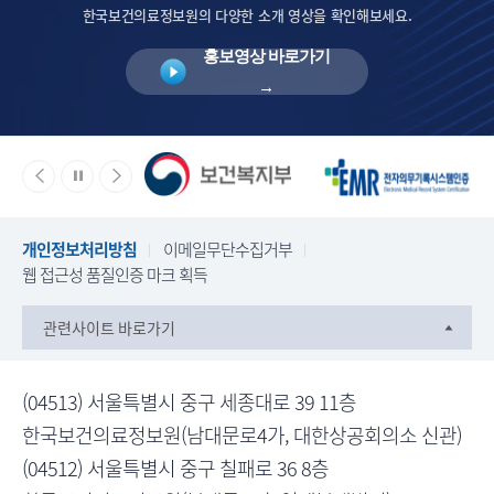
한국보건의료정보원의 다양한 소개 영상을 확인해보세요.
홍보영상 바로가기
→
배
이
슬
다
전
라
음
너
슬
이
슬
개인정보처리방침
이메일무단수집거부
라
드
라
웹 접근성 품질인증 마크 획득
이
정
이
드
지
드
관련사이트 바로가기
로
로
이
이
(04513) 서울특별시 중구 세종대로 39 11층
동
동
한국보건의료정보원(남대문로4가, 대한상공회의소 신관)
(04512) 서울특별시 중구 칠패로 36 8층