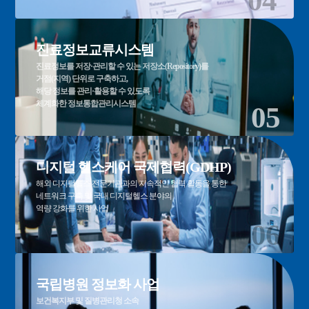
04
진료정보교류시스템
진료정보를 저장·관리할 수 있는 저장소(Repository)를
거점(지역) 단위로 구축하고,
해당 정보를 관리·활용할 수 있도록
체계화한 정보통합관리시스템
05
디지털 헬스케어 국제협력(GDHP)
해외 디지털헬스 전문기관과의 지속적인 협력 활동을 통한
네트워크 구축 및 국내 디지털헬스 분야의
역량 강화를 위한 사업
06
국립병원 정보화 사업
보건복지부 및 질병관리청 소속