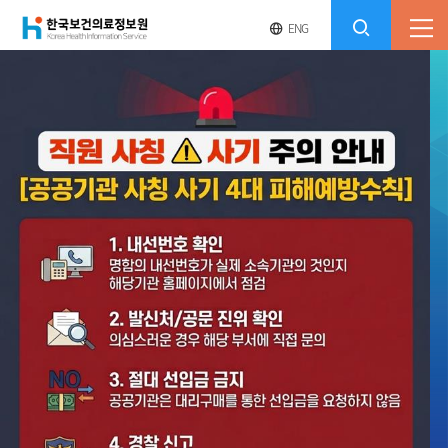
(재)
영
전
ENG
전
문
체
콘
사
체
한
메
이
검
트
텐
뉴
바
비
국
Korea Health Information Service
열
색
로
츠
한국
보건의료
정보원
기
가
열
보
기
주
기
보건의료데이터의 안전한 활용과 가치를 창출하는
건
본
입니다.
보건의료 정보화 전문기관
얼
문
의
기관소개 바로가기 →
료
정
보