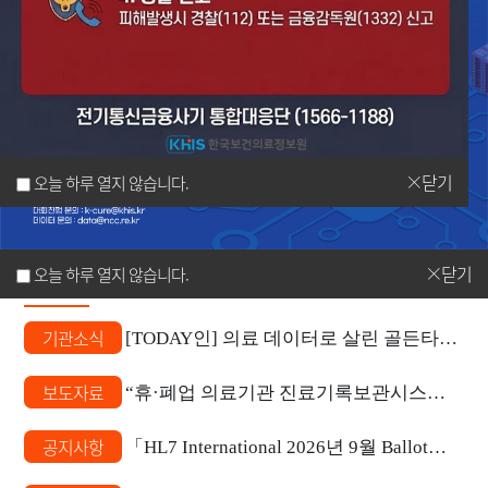
원
Korea
Health
닫기
오늘 하루 열지 않습니다.
Information
KHIS
News
Service
닫기
오늘 하루 열지 않습니다.
전체
소식
보도
공지
채용
입찰
기관소식
[TODAY인] 의료 데이터로 살린 골든타임…100만 명 바이오빅데이터 구축 / YTN 사이언스
보도자료
“휴·폐업 의료기관 진료기록보관시스템”개통 1주년 진료기록 발급 18만 건 돌파, 한의과까지 서비스 확대 추진
공지사항
「HL7 International 2026년 9월 Ballot」 참여위원 공개 모집 연장 안내(~8.7.)