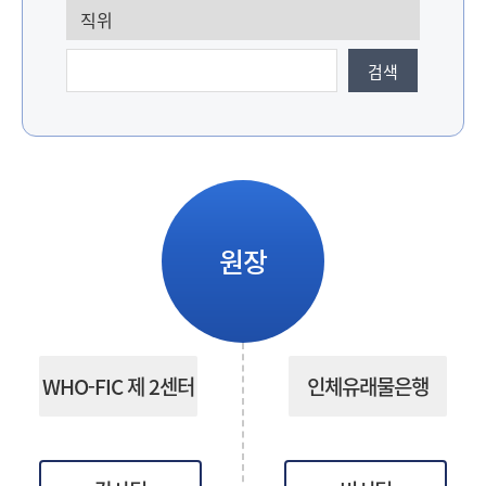
원
검색
Korea
Health
Information
Service
원장
WHO-FIC 제 2센터
인체유래물은행