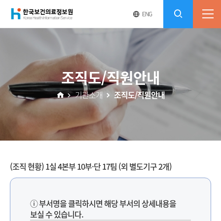
(재)
영
전
ENG
전
문
체
콘
사
체
한
메
이
검
트
텐
뉴
바
국
열
색
로
츠
조직도/직원안내
기
가
열
보
기
기관소개
조직도/직원안내
기
건
의
료
(조직 현황) 1실 4본부 10부·단 17팀 (외 별도기구 2개)
정
ⓘ 부서명을 클릭하시면 해당 부서의 상세내용을
보
보실 수 있습니다.