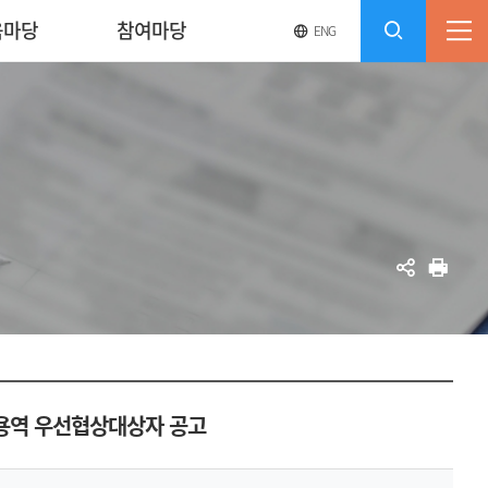
육마당
참여마당
영
전
ENG
전
문
체
사
체
메
이
검
트
뉴
바
열
색
로
기
가
열
기
기
공
인
유
쇄
리용역 우선협상대상자 공고