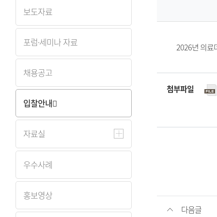
보도자료
원
Korea
포럼·세미나 자료
2026년 의
Health
채용공고
Information
첨부파일
입찰안내
Service
자료실
우수사례
홍보영상
다음글