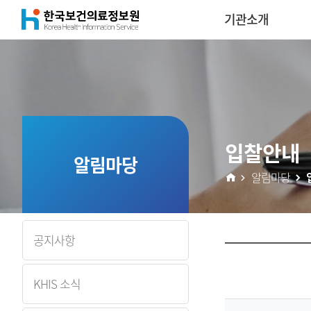
(재)
기관소개
콘
한
텐
국
츠
보
입찰안내
건
알림마당
알림마당
의
료
공지사항
정
KHIS 소식
보