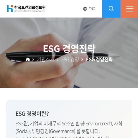
(재)
영
전
ENG
전
문
체
콘
사
체
한
메
이
검
트
텐
뉴
바
국
열
색
로
츠
ESG 경영전략
기
가
열
보
기
기관소개
ESG 경영
ESG 경영전략
기
건
의
료
ESG 경영이란?
정
ESG란, 기업의 비재무적 요소인 환경(Environment), 사회
보
(Social), 투명경영(Governance) 을 뜻합니다.