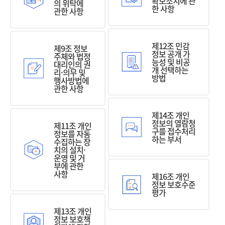
확보조치에 관
의 위탁에
한 사항
관한 사항
제12조 민감
제9조 정보
정보 공개 가
주체와 법정
능성 및 비공
대리인의 권
개 선택하는
리·의무 및
방법
행사방법에
관한 사항
제14조 개인
정보의 열람청
제11조 개인
구를 접수처리
정보를 자동
하는 부서
수집하는 장
치의 설치·
운영 및 거
부에 관한
사항
제16조 개인
정보 보호수준
평가
제13조 개인
정보 보호책