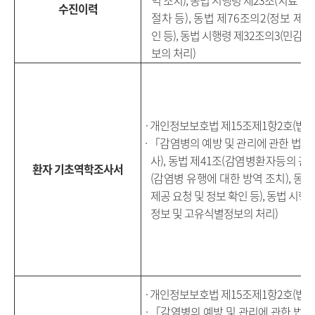
역 조치
),
동법 시행령 제
23
조
(
치료 및
수진이력
절차 등
),
동법 제
76
조의
2(
정보 제공
인 등
),
동법 시행령 제
32
조의
3(
민감정
보의 처리
)
· 개인정보보호법 제15조제1항2호(법률
·
「
감염병의 예방 및 관리에 관한 법률
사
),
동법 제
41
조
(
감염병환자등의 관
환자 기초역학조사서
(
감염병 유행에 대한 방역 조치
),
동법
제공 요청 및 정보 확인 등
),
동법 시행령
정보 및 고유식별정보의 처리
)
· 개인정보보호법 제15조제1항2호(법률
·
「
감염병의 예방 및 관리에 관한 법률