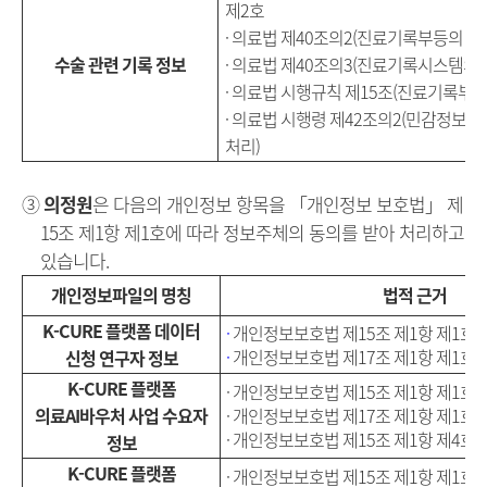
제2호
· 의료법 제40조의2(진료기록부등의 이
수술 관련 기록 정보
· 의료법 제40조의3(진료기록시스템의 
· 의료법 시행규칙 제15조(진료기록부 
· 의료법 시행령 제42조의2(민감정보
처리)
③
의정원
은 다음의 개인정보 항목을 「개인정보 보호법」 제
15조 제1항 제1호에 따라 정보주체의 동의를 받아 처리하고
있습니다.
개인정보파일의 명칭
법적 근거
K-CURE
플랫폼 데이터
·
개인정보보호법
제15조
제1항
제1호
(
·
개인정보보호법
제17조
제1항
제1호
(
신청 연구자 정보
K-CURE
플랫폼
· 개인정보보호법 제15조 제1항 제1호
의료AI바우처 사업 수요자
· 개인정보보호법 제17조 제1항 제1호
· 개인정보보호법 제15조 제1항 제4호(
정보
K-CURE
플랫폼
· 개인정보보호법 제15조 제1항 제1호