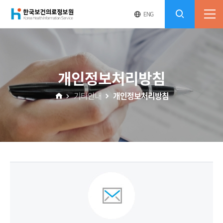
(재)
영
전
ENG
전
문
체
콘
사
체
한
메
이
검
트
텐
뉴
바
국
열
색
로
츠
개인정보처리방침
기
가
열
보
기
기타안내
개인정보처리방침
기
건
의
료
정
보