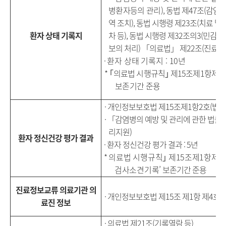
병환자등의 관리
),
동법 제
47
조
(
감염병
역 조치
),
동법 시행령 제
23
조
(
치료 및 
환자 상태 기록지
차 등
),
동법 시행령 제
32
조의
3(
민감정
보의 처리
)
「
의료법
」
제
22
조
(
진료기
·
환자 상태 기록지
: 10
년
*
｢
의료법 시행규칙
｣
제
15
조제
1
항제
2
보존기간 준용
· 개인정보보호법 제15조제1항2호(법률
·
「
감염병의 예방 및 관리에 관한 법률
리지원
)
환자 정신건강 평가 결과
·
환자 정신건강 평가 결과
: 5
년
*
의료법 시행규칙
｣
제
15
조제
1
항제
5
검사소견기록
’
보존기간 준용
진료정보교류 의료기관 의
· 개인정보보호법 제15조 제1항 제4호(
료진 정보
· 의료법 제21조(기록열람 등)