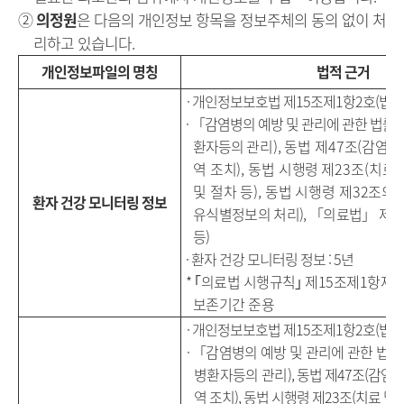
②
의정원
은 다음의 개인정보 항목을 정보주체의 동의 없이 처
리하고 있습니다.
개인정보파일의 명칭
법적 근거
· 개인정보보호법 제15조제1항2호(법률
·
「
감염병의 예방 및 관리에 관한 법률
환자등의
관리
),
동법 제
47
조
(
감염병
역 조치
),
동법 시행령
제
23
조
(
치료 
및 절차 등
),
동법 시행령 제
32
조의
3
환자 건강 모니터링 정보
유식별정보의 처리
),
「
의료법
」
제
2
등
)
·
환자 건강 모니터링 정보
: 5
년
*
｢
의료법 시행규칙
｣
제
15
조제
1
항제
7
보존기간 준용
· 개인정보보호법 제15조제1항2호(법률
·
「
감염병의 예방 및 관리에 관한 법률
병환자등의 관리
),
동법 제
47
조
(
감염병
역 조치
),
동법 시행령 제
23
조
(
치료 및 