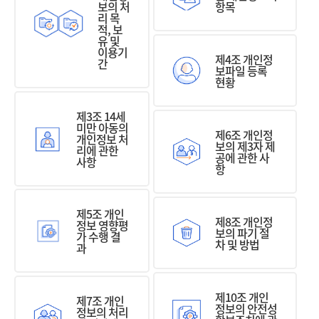
보의 처
항목
리 목
적, 보
유 및
이용기
제4조 개인정
간
보파일 등록
현황
제3조 14세
미만 아동의
제6조 개인정
개인정보 처
보의 제3자 제
리에 관한
공에 관한 사
사항
항
제5조 개인
제8조 개인정
정보 영향평
보의 파기 절
가 수행 결
차 및 방법
과
제10조 개인
제7조 개인
정보의 안전성
정보의 처리