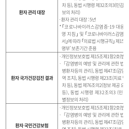
차 등
),
동법 시행령 제
32
조의
3(
민감정
환자 관리 대장
보의 처리
)
·
환자 관리 대장
: 5
년
*
｢
코로나바이러스감염증
-19
대응 
영 지침
｣
및
｢
코로나바이러스감염증
서
｣
에 따라
｢
의료법 시행규칙
｣
제
15
조
명부
’
보존기간 준용
· 개인정보보호법 제15조제1항2호(법률
·
「
감염병의 예방 및 관리에 관한 법률
병환자등의 관리
),
동법 제
47
조
(
감염병
환자 국가건강검진 결과
역 조치
),
동법 시행령 제
23
조
(
치료 및 
차 등
),
동법 제
76
조의
2(
정보 제공
요청
등
),
동법 시행령 제
32
조의
3 (
민감
별정보의 처리
)
· 개인정보보호법 제15조제1항2호(법률
·
「
감염병의 예방 및 관리에 관한 법률
병환자등의 관리
),
동법 제
47
조
(
감염병
환자 국민건강보험