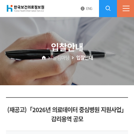
(재)
영
전
ENG
전
문
체
콘
사
체
한
메
이
검
트
텐
뉴
바
국
열
색
로
츠
입찰안내
기
가
열
보
기
알림마당
입찰안내
기
건
의
료
(재공고)「2026년 의료데이터 중심병원 지원사업」
정
감리용역 공모
보