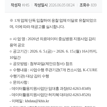
작성자
KHIS
작성일시
2026.06.05 08:24
조회수
839
원
Korea
※
1
개 업체 단독 입찰하여 응찰 업체 미달로 유찰되었으
며
,
이에 따라 재공고를 실시합니다
.
Health
○
사 업 명
: 2026
년 의료데이터 중심병원 지원사업 감리
Information
용역 공모
○
공고기간
: 2026. 6. 5.(금
) ~ 2026. 6. 15.(월
) 16
시까지
,
Service
10
일간
○
공모방법
:
첨부파일
(
제안요청서
)
참조
○
수행내용
:
사업수행 주관기관
(7
개 컨소시엄
, K-CURE
수행기관
)
대상 감리 수행
○
문의사항
:
-
데이터활용지원사업단 임대홍 과장
(02-6263-8349)
-
데이터활용지원사업단 허지혜 대리
(02-6263-8526)
-
이메일
: khdata@khis.kr