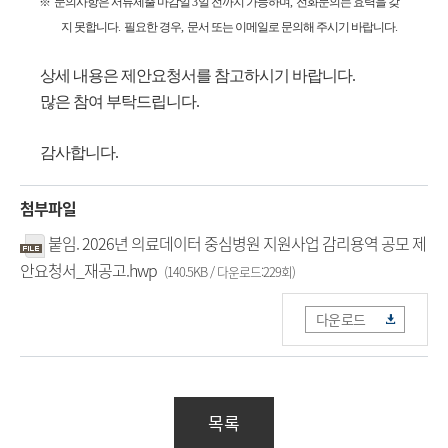
※
문의사항은 서류제출 마감일
3
일 전까지 가능하며
,
전화문의는 효력을 갖
지 못합니다
.
필요한 경우
,
문서 또는 이메일로 문의해 주시기 바랍니다
.
상세 내용은 제안요청서를 참고하시기 바랍니다
.
많은 참여 부탁드립니다
.
감사합니다
.
첨부파일
붙임. 2026년 의료데이터 중심병원 지원사업 감리용역 공모 제
안요청서_재공고.hwp
(140.5KB / 다운로드:229회)
다운로드
목록