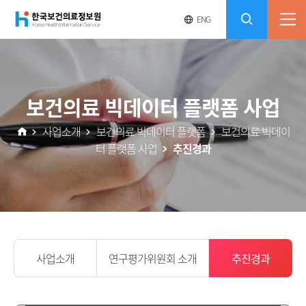
(재)
영
전
ENG
전
문
체
콘
사
체
한
메
이
검
트
텐
뉴
바
국
열
색
로
츠
보건의료 빅데이터 플랫폼 사업
기
가
열
보
기
사업소개
보건의료 빅데이터 플랫폼
보건의료 빅데이
기
터 플랫폼 사업
추진경과
건
의
료
정
사업소개
연구평가위원회 소개
추진경과
보