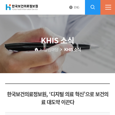
(재)
영
전
ENG
전
문
체
콘
사
체
한
메
이
검
트
텐
뉴
바
국
열
색
로
츠
KHIS 소식
기
가
열
보
기
알림마당
KHIS 소식
기
건
의
료
한국보건의료정보원, ‘디지털 의료 혁신’으로 보건의
정
료 대도약 이끈다
보