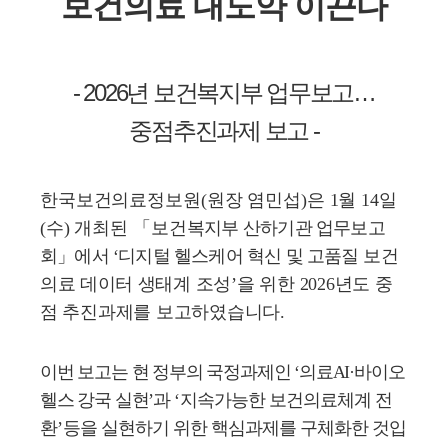
보건의료 대도약 이끈다
- 2026
년 보건복지부 업무보고
…
중점추진과제 보고
-
한국보건의료정보원
(
원장 염민섭
)
은
1
월
14
일
(
수
)
개최된
「
보건
복지부
산하기관 업무보고
회
」
에서
‘
디지털 헬스케어 혁신 및 고품질
보건
의료
데이터 생태계 조성
’
을 위한
2026
년도 중
점 추진과제를 보고하였습니다
.
이번 보고는 현 정부의 국정과제인
‘
의료
AI·
바이오
헬스 강국 실현
’
과
‘
지속가능한 보건의료체계 전
환
’
등을 실현하기 위한 핵심과제를 구체화한 것입