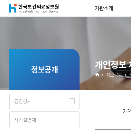
(재)
기관소개
콘
한
텐
국
츠
보
개인정보 
건
정보공개
정보공개
의
료
경영공시
정
개
사업실명제
보