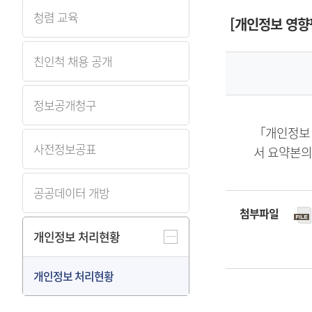
원
청렴 교육
[개인정보 영향
Korea
친인척 채용 공개
Health
정보공개청구
Information
「개인정보 
사전정보공표
서 요약본의
Service
공공데이터 개방
첨부파일
개인정보 처리현황
개인정보 처리현황