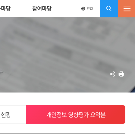
육마당
참여마당
영
전
ENG
전
문
체
사
체
메
이
검
트
뉴
바
열
색
로
기
가
열
기
기
공
인
유
쇄
 현황
개인정보 영향평가 요약본