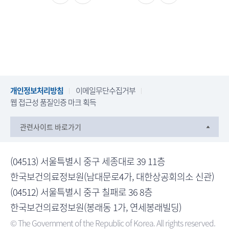
>
구
자
매
율
및
사
공
용
시
내
>
역
상
검
개인정보처리방침
이메일무단수집거부
품
색
웹 접근성 품질인증 마크 획득
권
구
관련사이트 바로가기
매
및
사
(04513) 서울특별시 중구 세종대로 39 11층
용
한국보건의료정보원(남대문로4가, 대한상공회의소 신관)
내
(04512) 서울특별시 중구 칠패로 36 8층
역
한국보건의료정보원(봉래동 1가, 연세봉래빌딩)
목
록
© The Government of the Republic of Korea. All rights reserved.