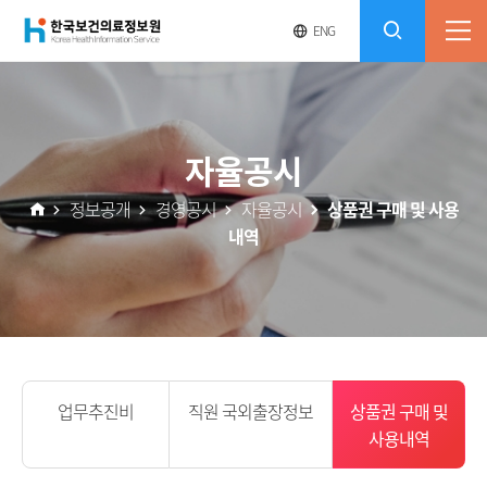
(재)
영
전
ENG
전
문
체
콘
사
체
한
메
이
검
트
텐
뉴
바
국
열
색
로
츠
자율공시
기
가
열
보
기
정보공개
경영공시
자율공시
상품권 구매 및 사용
기
내역
건
의
료
정
업무추진비
직원 국외출장정보
상품권 구매 및
사용내역
보