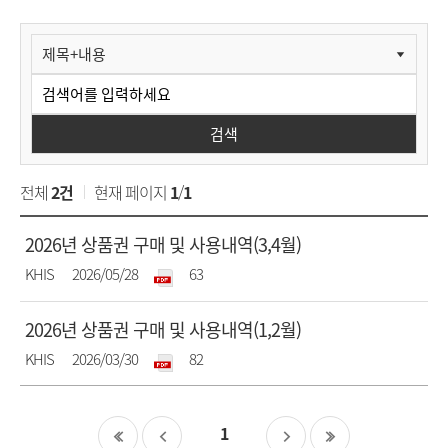
원
정
보
Korea
공
개
Health
검색
>
경
Information
영
전체
2건
현재 페이지
1
/
1
공
Service
정
시
제
2026년 상품권 구매 및 사용내역(3,4월)
>
보
목
첨
작성자
등록일
조
자
KHIS
2026/05/28
63
공
율
부
회
개
공
제
2026년 상품권 구매 및 사용내역(1,2월)
>
파
수
시
목
경
일
첨
작성자
등록일
조
KHIS
2026/03/30
82
>
영
부
회
상
공
품
파
수
시
1
권
일