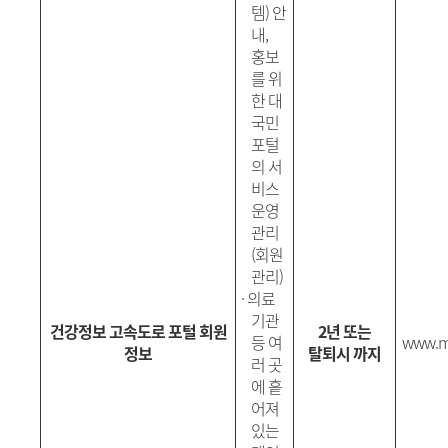
템
)
안
내
,
홍보
를 위
한 대
국민
포털
의 서
비스
운영
관리
(
회원
관리
)
·
의료
기관
건강정보 고속도로 포털 회원
2년 또는
등 여
www.my
정보
탈퇴시 까지
러 곳
에 흩
어져
있는