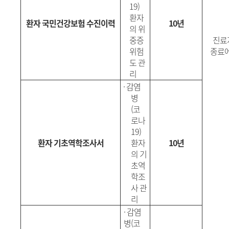
19)
환자
환자 국민건강보험 수진이력
10년
의 위
중증
진료
위험
종료에
도 관
리
·
감염
병
(
코
로나
19)
환자 기초역학조사서
환자
10년
의 기
초역
학조
사 관
리
·
감염
병
(
코