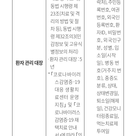
락처
),
주민등
동법 시행령 제
록번호
,
여권
23
조
(
치료 및 격
번호
,
외국인
리의 방법 및 절
등록번호
,
환
차 등
),
동법 시행
자
ID,
비밀번
령 제
32
조의
3(
민
호
,
외국인구
감정보 및 고유식
분
,
성별
,
입
별정보의 처리
)
소일
(
시작
·
환자 관리 대장
: 5
환자 관리 대장
일
),
병동 번
년
호
(
거주지 번
*
｢
코로나바이러
호
),
중증도
스감염증
-19
분류
,
상태
,
대응 생활치
상태변경일
,
료센터 운영
퇴소일
(
해제
지침
｣
및
｢
코
일
),
건강모니
로나바이러스
터링종료일
,
감염증
-19
재
먹는치료제
택치료 안내
투여일
서
｣
에 따라
｢
의