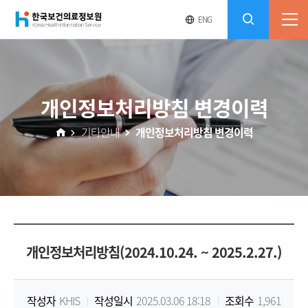
(재)
영
전
ENG
전
문
체
콘
사
체
한
메
이
검
트
텐
뉴
바
국
열
색
로
츠
개인정보처리방침 변경이력
기
가
열
보
기
기타안내
개인정보처리방침 변경이력
기
건
의
료
개인정보처리방침(2024.10.24. ~ 2025.2.27.)
정
보
작성자
KHIS
작성일시
2025.03.06 18:18
조회수
1,961