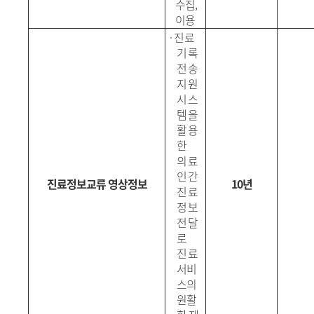
수집
,
이용
·
진료
기록
전송
지원
시스
템을
활용
한
의료
인간
진료정보교류 영상정보
10년
진료
정보
전달
로
진
료
서비
스의
원활