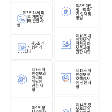
제8조 개인
정보의 파
제3조 14세 미
기 절차 및
만 아동의 개인정
방법
보 처리에 관한 사
항
제10조 개
인정보의
<%-
제5조 개
안전성 확
인정보 영향평가
보조치에
수행 결과
관한 사항
제7조 개
제12조 개
인정보의
인정보 보
처리의
호책임자
위탁에
에 관한 사
관한 사
항
항
제14조 정
제9조 정
보주체의
보주체와