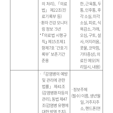
의 처리
),
「
의료
한
,
근육통
,
두
법
」
제
22
조
(
진
통
,
인후통
,
후
료기록부 등
)
각 소실
,
미각
·
환자 건강 모니터
소실
,
피로
,
식
링 정보
: 5
년
욕감소
,
가래
,
*
｢
의료법 시행규
오심
,
구토
,
설
칙
｣
제
15
조제
1
사
,
어지러움
,
항제
7
호
‘
간호기
콧물
,
코막힘
,
록부
’
보존기간
기타증상
),
의
준용
료진 메모
(
처
리일시
,
내용
)
·
「
감염병의 예방
및 관리에 관한
법률
」
제
41
조
·
정보주체
(
감염병환자등의
(
필수
)
이름
,
생년월
관리
),
동법 제
47
일
,
거주지주
조
(
감염병 유행에
소
,
핸드폰
(
연
대한 방역 조치
),