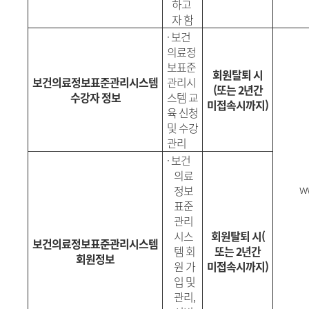
하고
자 함
·
보건
의료정
보표준
회원탈퇴 시
보건의료정보표준관리시스템
관리시
(또는 2년간
수강자 정보
스템 교
미접속시까지)
육 신청
및 수강
관리
·
보건
의료
ww
정보
표준
관리
시스
회원탈퇴 시(
보건의료정보표준관리시스템
템
회
또는 2년간
회원정보
원 가
미접속시까지)
입 및
관리,