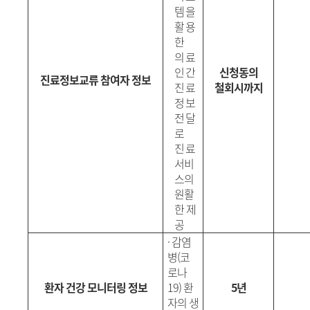
템을
활용
한
의료
인간
신청동의
진료정보교류 참여자 정보
진료
철회시까지
정보
전달
로
진
료
서비
스의
원활
한 제
공
·
감염
병
(
코
로나
환자 건강 모니터링 정보
19)
환
5년
자의 생