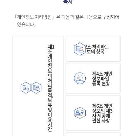
목차
「개인정보 처리방침」은 다음과 같은 내용으로 구성되어
있습니다.
제1
제2조 처리하는
조
개인정보의 항목
개
인
정
보
제4조 개인
의
정보파일
처
등록 현황
리
목
적,
보
유
제6조 개인
및
정보의 제3
이
자 제공에
용
관한 사항
기
간