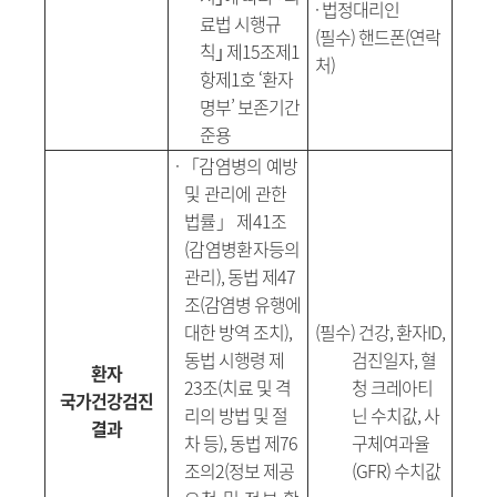
·
법정대리인
료법 시행규
(
필수
)
핸드폰
(
연락
칙
｣
제
15
조제
1
처
)
항제
1
호
‘
환자
명부
’
보존기간
준용
·
「
감염병의 예방
및 관리에 관한
법률
」
제
41
조
(
감염병환자등의
관리
),
동법 제
47
조
(
감염병 유행에
대한 방역 조치
),
(
필수
)
건강
,
환자
ID,
동법 시행령 제
검진일자
,
혈
환자
23
조
(
치료 및 격
청 크레아티
국가건강검진
리의 방법 및 절
닌 수치값
,
사
결과
차 등
),
동법 제
76
구체여과율
조의
2(
정보 제공
(GFR)
수치값