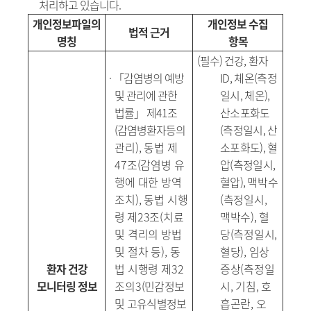
처리하고 있습니다.
개인정보파일의
개인정보 수집
법적 근거
명칭
항목
(
필수
)
건강
,
환자
·
「
감염병의 예방
ID,
체온
(
측정
및 관리에 관한
일시
,
체온
),
법률
」
제
41
조
산소포화도
(
감염병환자등의
(
측정일시
,
산
관리
),
동법 제
소포화도
),
혈
47
조
(
감염병 유
압
(
측정일시
,
행에 대한 방역
혈압
),
맥박수
조치
),
동법 시행
(
측정일시
,
령
제
23
조
(
치료
맥박수
),
혈
및 격리의 방법
당
(
측정일시
,
및 절차 등
),
동
혈당
),
임상
환자 건강
법 시행령 제
32
증상
(
측정일
모니터링 정보
조의
3
(
민감정보
시
,
기침
,
호
및 고유식별정보
흡곤란
,
오