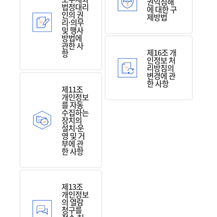
권익침해
법정대리
에 대한 구
인의 권
제방법
리·의무
및 행사
방법에
관한 사
제16조 개
항
인정보 처
리방침의
변경에 관
한 사항
제11조
개인정보
를 자동
수집하는
장치의
설치·운
영 및 거
부에 관
한 사항
제13조
개인정보
의 열람
청구를