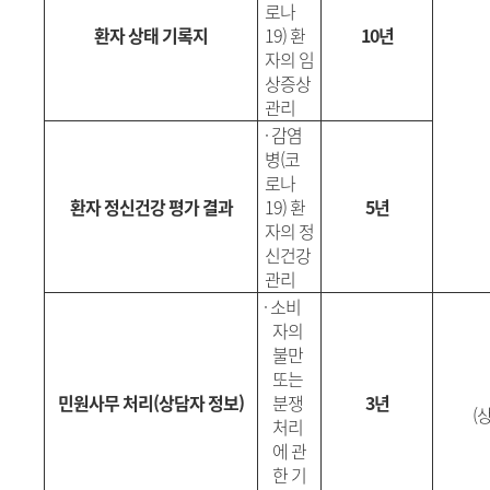
로나
환자 상태 기록지
19)
환
10년
자의 임
상증상
관리
·
감염
병
(
코
로나
환자 정신건강 평가 결과
19)
환
5년
자의 정
신건강
관리
·
소비
자의
불만
또는
민원사무 처리
(
상담자 정보
)
분쟁
3년
(
상
처리
에 관
한 기