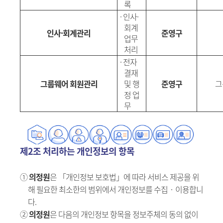
록
·
인사
·
회계
인사
·
회계관리
준영구
업무
처리
·
전자
결재
그룹웨어 회원관리
및 행
준영구
그
정 업
무
제2조 처리하는 개인정보의 항목
①
의정원
은 「개인정보 보호법」에 따라 서비스 제공을 위
해 필요한 최소한의 범위에서 개인정보를 수집‧이용합니
다.
②
의정원
은 다음의 개인정보 항목을 정보주체의 동의 없이