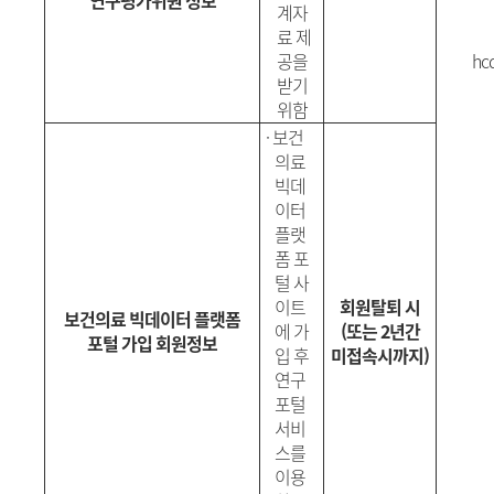
연구평가위원 정보
계자
료 제
공을
hc
받기
위함
·
보건
의료
빅데
이터
플랫
폼 포
털 사
이트
회원탈퇴 시
보건의료 빅데이터 플랫폼
에
가
(또는 2년간
포털 가입 회원정보
입 후
미접속시까지)
연구
포털
서비
스를
이용