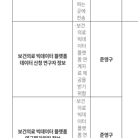
하는
곳에
전송
·
보건
의료
빅데
이터
플랫
보건의료 빅데이터 플랫폼
폼 연
준영구
데이터 신청 연구자 정보
계자
료 제
공을
받기
위함
·
보건
의료
빅데
이터
플랫
보건의료 빅데이터 플랫폼
폼 연
준영구