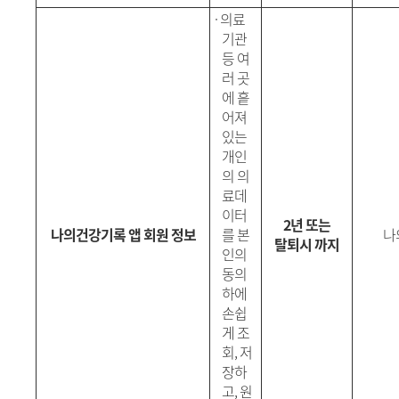
·
의료
기관
등 여
러 곳
에 흩
어져
있는
개인
의 의
료데
이터
2년 또는
나의건강기록 앱 회원 정보
를 본
나
탈퇴시 까지
인의
동의
하에
손쉽
게 조
회, 저
장하
고, 원