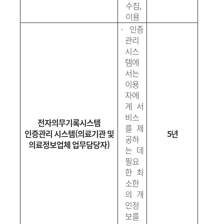
수집
,
이용
·
인증
관리
시스
템에
서는
이용
자에
게 서
비스
전자의무기록시스템
를 제
인증관리 시스템
(
의료기관 및
5년
공하
의료정보업체 업무담당자
)
는 데
필요
한 최
소한
의 개
인정
보를