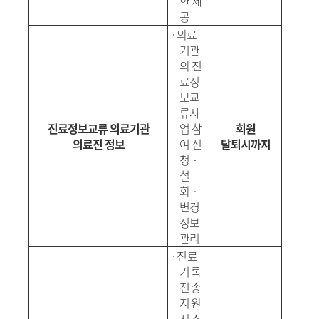
한 제
공
·
의료
기관
의 진
료정
보교
류사
진료정보교류 의료기관
업 참
회원
의료진 정보
여 신
탈퇴시까지
청
‧
철
회
‧
변경
정보
관리
·
진료
기록
전송
지원
시스