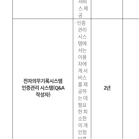
서비
스 제
공
·
인증
관리
시스
템에
서는
이용
자에
게 서
비스
전자의무기록시스템
를 제
인증관리 시스템
(Q&A
2년
공하
작성자
)
는 데
필요
한 최
소한
의 개
인정
보를