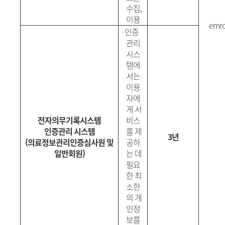
수집
,
이용
emrc
·
인증
관리
시스
템에
서는
이용
자에
게 서
전자의무기록시스템
비스
인증관리 시스템
를 제
3년
(
의료정보관리인증심사원 및
공하
일반회원
)
는 데
필요
한 최
소한
의 개
인정
보를