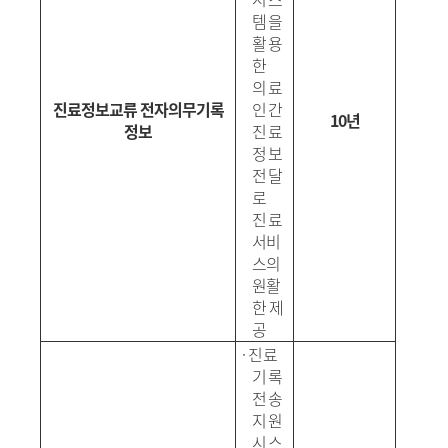
템을
활용
한
의료
진료정보교류 전자의무기록
인간
10년
정보
진료
정보
전달
로
진
료
서비
스의
원활
한 제
공
·
진료
기록
전송
지원
시스