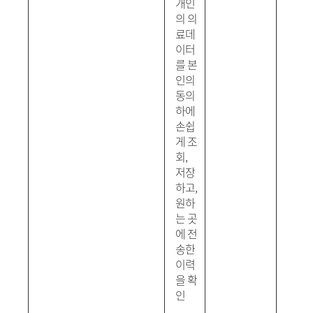
개인
의 의
료데
이터
를 본
인의
동의
하에
손쉽
게 조
회
,
저장
하고
,
원하
는 곳
에 전
송한
이력
을 확
인