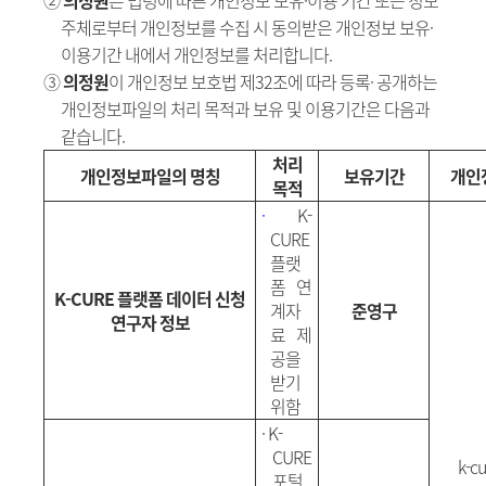
②
의정원
은 법령에 따른 개인정보 보유·이용 기간 또는 정보
주체로부터 개인정보를 수집 시 동의받은 개인정보 보유·
이용기간 내에서 개인정보를 처리합니다.
③
의정원
이 개인정보 보호법 제32조에 따라 등록· 공개하는
개인정보파일의 처리 목적과 보유 및 이용기간은 다음과
같습니다.
처리
개인정보파일의 명칭
보유기간
개인
목적
·
K-
CURE
플랫
폼 연
K-CURE
플랫폼 데이터 신청
계자
준영구
연구자 정보
료 제
공을
받기
위함
·
K-
CURE
k-c
포털