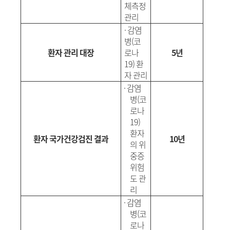
체측정
관리
·
감염
병
(
코
환자 관리 대장
로나
5년
19)
환
자 관리
·
감염
병
(
코
로나
19)
환자
환자 국가건강검진 결과
10년
의 위
중증
위험
도 관
리
·
감염
병
(
코
로나