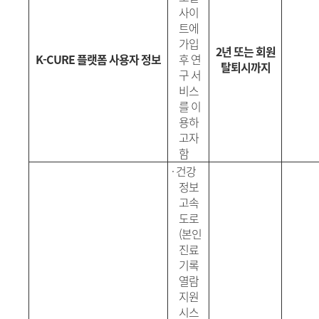
사이
트에
가입
2년 또는 회원
K-CURE
플랫폼 사용자 정보
후
연
탈퇴시까지
구 서
비스
를 이
용하
고자
함
·
건강
정보
고속
도로
(
본인
진료
기록
열람
지원
시스