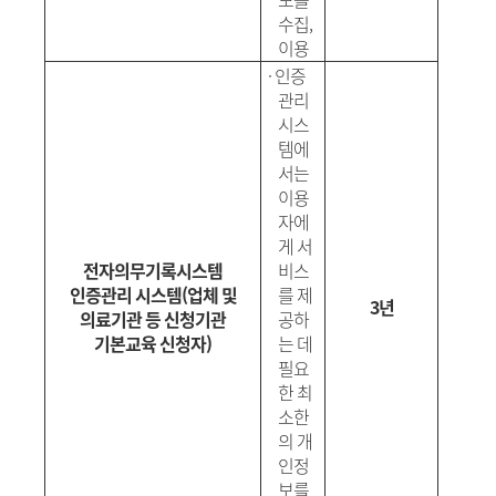
수집
,
이용
·
인증
관리
시스
템에
서는
이용
자에
게 서
전자의무기록시스템
비스
인증관리 시스템
(
업체 및
를 제
3년
의료기관 등 신청기관
공하
기본교육 신청자
)
는 데
필요
한 최
소한
의 개
인정
보를