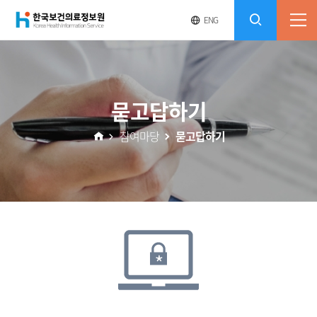
(재)
영
전
ENG
전
문
체
콘
사
체
한
메
이
검
트
텐
뉴
바
국
열
색
로
츠
묻고답하기
기
가
열
보
기
참여마당
묻고답하기
기
건
의
료
정
보