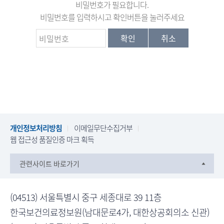
비밀번호가 필요합니다.
원
비밀번호를 입력하시고 확인버튼을 눌러주세요
비
Korea
확인
취소
밀
번
Health
호
Information
Service
개인정보처리방침
이메일무단수집거부
웹 접근성 품질인증 마크 획득
관련사이트 바로가기
(04513) 서울특별시 중구 세종대로 39 11층
한국보건의료정보원(남대문로4가, 대한상공회의소 신관)