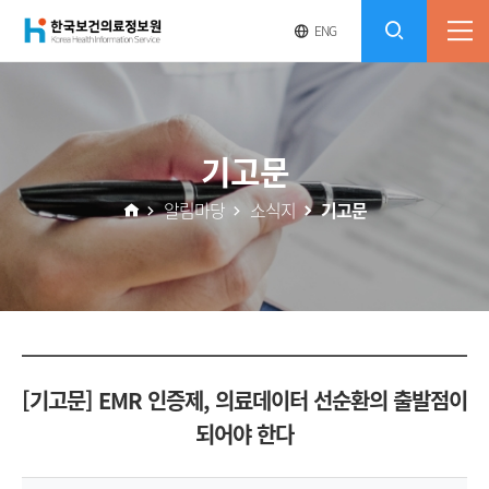
(재)
영
전
ENG
전
문
체
콘
사
체
한
메
이
검
트
텐
뉴
바
국
열
색
로
츠
기고문
기
가
열
보
기
알림마당
소식지
기고문
기
건
의
료
[기고문] EMR 인증제, 의료데이터 선순환의 출발점이
정
되어야 한다
보