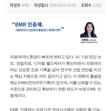
작성자
KHIS
작성일시
2026.04.16 14:38
조회수
2,592
원
Korea
Health
Information
Service
의료데이터 환경이 빠르게 변하고 있다
. AI
기반 진단 보
조
,
정밀의료
,
디지털 헬스케어가 확산되면서 의료데이
터는 단순한 진료 기록을 넘어 연구와 산업 전반을 이끄
는 핵심 자원으로 자리 잡아가고 있다
.
이 변화의 출발점
에는
EMR(
전자의무기록
)
이 있으며
,
이를 신뢰할 수 있는
수준으로 관리하고 확보하기 위한 제도가 바로
EMR
인
증제이다
.
EMR
인증제는 의료기관 정보시스템이 갖춰야 할 기능
·