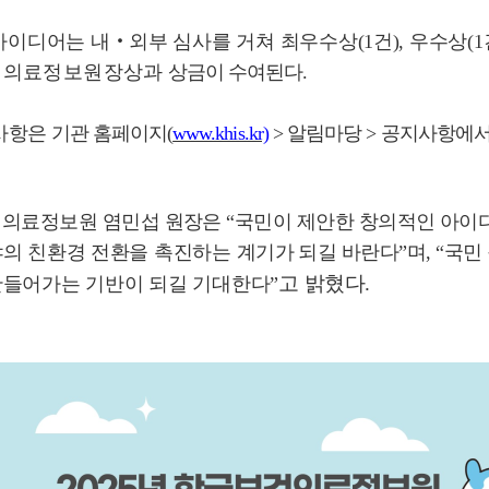
아이디어는 내
‧
외부 심사를 거쳐 최우수상
(1
건
),
우수상
(1
건의료정보원장상과
상금이 수여된다
.
사항
은 기관 홈페이지
(
www.khis.kr)
>
알림마당
>
공지사항에
의료정보원 염민섭 원장은
“
국민이 제안한 창의적인 아이
야의 친환경 전환을 촉진하는
계기가 되길 바란다
”
며
, “
국민
고
밝혔다
.
만들어가는 기반이 되길 기대한다
”