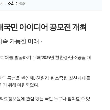
23
조회수
458
대국민 아이디어 공모전 개최
지속 가능한 미래
-
이디어를
발굴하기
위해
‘2025
년 친환경
·
탄소중립 대
관의
특성을
반영해
,
친환경
·
탄소중립 실천과제를
하기 위해 마련되었다
.
의료
정보원에 관심 있는 국민 누구나 참여할 수 있