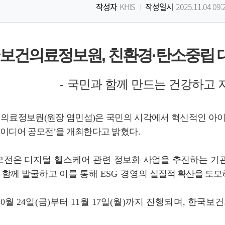
작성자
KHIS
작성일시
2025.11.04 09:
보건의료정보원
,
친환경
·
탄소중립 
-
국민과 함께 만드는 건강하고 
건의료정보원
(
원장 염민섭
)
은 국민의 시각에서 혁신적인 아
아이디어 공모전
’
을 개최
한다고
밝혔다
.
모전은
디지털 헬스케어 관련
정보화 사업을 추진하는
기
 함께 발굴
하고 이를
통해
ESG
경영의
실질적 확산을 도모
10
월
24
일
(
금
)
부터
11
월
17
일
(
월
)
까지 진행되며
,
한국
보건