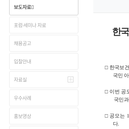
보도자료
원
Korea
포럼·세미나 자료
한국
Health
채용공고
Information
입찰안내
Service
□
한국보
국민 
자료실
□
이번 공
우수사례
국민과
홍보영상
□
공모는
다
.