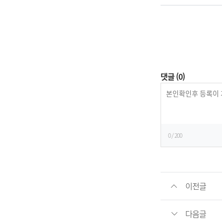
댓글
(0)
등
록
0
/ 200
이전글
다음글