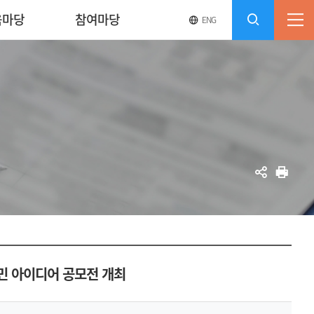
육마당
참여마당
영
전
ENG
전
문
체
사
체
메
이
검
트
뉴
바
열
색
로
기
가
열
기
기
공
인
유
쇄
민 아이디어 공모전 개최