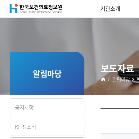
(재)
기관소개
콘
한
텐
국
츠
보
보도자료
건
알림마당
알림마당
의
료
공지사항
정
KHIS 소식
보