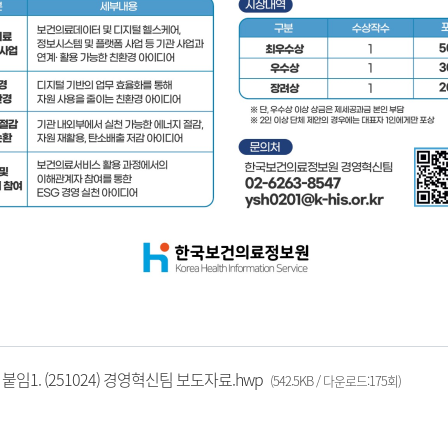
붙임1. (251024) 경영혁신팀 보도자료.hwp
(542.5KB / 다운로드:175회)