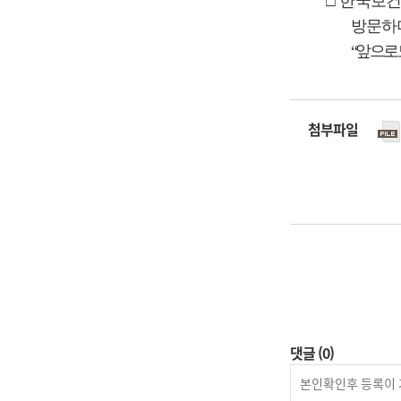
□
한국보건
방문하
“
앞으로도
첨부파일
댓글
(0)
등
록