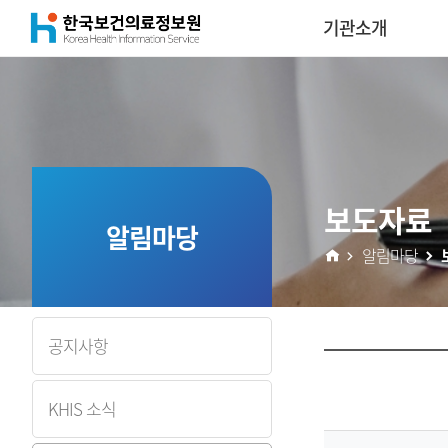
(재)
기관소개
콘
한
텐
국
츠
보
보도자료
건
알림마당
알림마당
의
료
공지사항
정
KHIS 소식
보