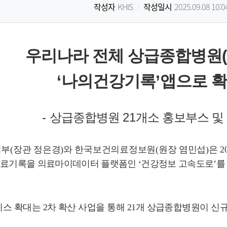
작성자
KHIS
작성일시
2025.09.08 10:0
우리나라 전체 상급종합병원
‘
나의건강기록
’
앱으로 확
-
상급종합병원
21
개소 홍보부스 및
지부
(
장관 정은경
)
와 한국보건의료정보원
(
원장 염민섭
)
은
2
진료기록을 의료마이데이터 플랫폼인
‘
건강정보 고속도로
’
를
.
비스 확대는
2
차 확산 사업을 통해
21
개 상급종합병원이 신