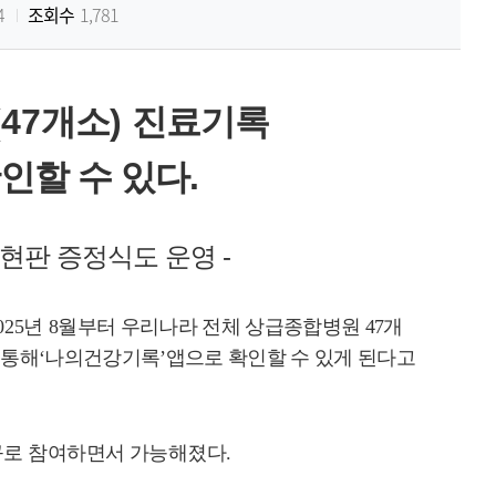
4
조회수
1,781
(47
개소
)
진료기록
인할 수 있다
.
 현판 증정식도 운영
-
025
년
8
월부터 우리나라 전체 상급종합병원
47
개
 통해
‘
나의건강기록
’
앱으로 확인할 수 있게 된다고
규로 참여하면서 가능해졌다
.