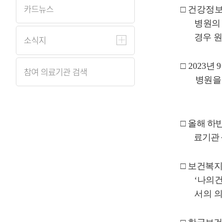
카드뉴스
□
건강정보
병원
경우 
소식지
□
2023
년
9
참여 의료기관 검색
병원을
□
올해 하
료기관 
□
보건복지
‘
나의
서의 