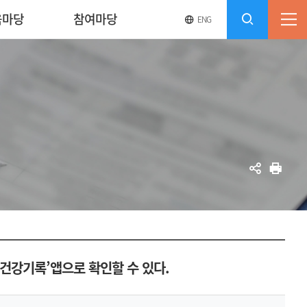
육마당
참여마당
영
전
ENG
전
문
체
사
체
메
이
검
트
뉴
바
열
색
로
기
가
열
기
기
공
인
유
쇄
건강기록’앱으로 확인할 수 있다.