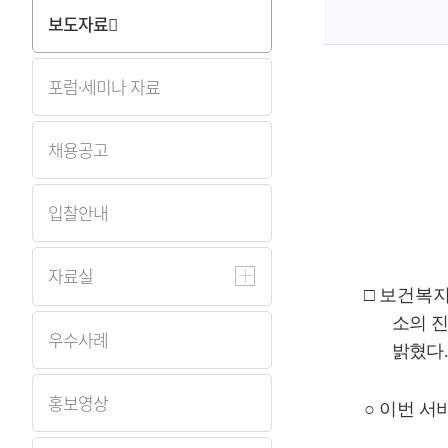
보도자료
원
Korea
포럼·세미나 자료
Health
채용공고
Information
입찰안내
Service
자료실
□
보건복
소의 
우수사례
밝혔다
홍보영상
○
이번 서