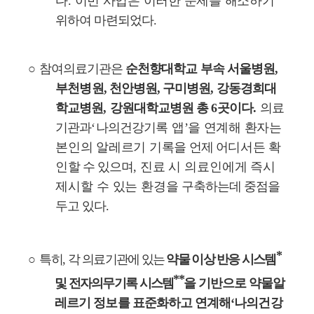
다
.
이번 사업은 이러한 문제를 해소하기
위하여 마련되었다
.
○
참여의료기관은
순천향대학교 부속 서울병원
,
부천병원
,
천안병원
,
구미병원
,
강동경희대
학교병원
,
강원대학교병원 총
6
곳이다
.
의료
기관과
‘
나의건강
기록 앱
’
을 연계해 환자는
본인의 알레르기 기록을
언제 어
디서든 확
인
할 수 있으며
,
진료 시 의료인에게 즉시
제시할 수 있는 환경을
구축하는데 중점을
두고 있다
.
*
○
특히
,
각
의료기관에 있는
약물 이상 반응 시스템
**
및 전자의무기록 시스템
을
기반으로 약물알
레르기 정보를 표준화하고 연계해
‘
나의건강