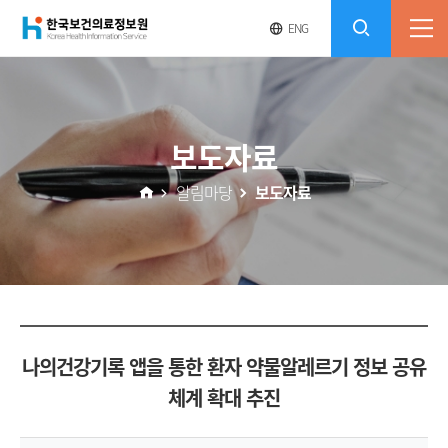
(재)
영
전
ENG
전
문
체
콘
사
체
한
메
이
검
트
텐
뉴
바
국
열
색
로
츠
보도자료
기
가
열
보
기
알림마당
보도자료
기
건
의
료
나의건강기록 앱을 통한 환자 약물알레르기 정보 공유
정
체계 확대 추진
보