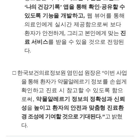
‘
나의
건강기록
’
앱을 통해 확인
·
공유할 수
있도록 기능을
개발하고
,
웹 뷰어를 통해
의료인에게 실시간 제공함으로써 보다
환
자
가 안전하게
,
그리고 본인에게 맞는
진
료
서비스
를 받을 수 있을 것으로
전
망된
다
.
□
한국보건의료정보원 염민섭 원장은
“
이번 사업
을 통해 환자가 약물알레르기
정보를 손쉽게
확인하고 진료 시 참고할 수 있도록 함으
로써
,
약물
알
레르기 정보의 정확성과 신뢰
성
을
높이고
환자의 안전과 맞춤형 진료
환
경 조성에 기여할 것으로 기대된다
.”
고 밝혔
다
.