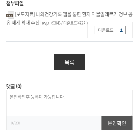
첨부파일
[보도자료] 나의건강기록 앱을 통한 환자 약물알레르기 정보 공
유 체계 확대 추진.hwp
(93KB / 다운로드:472회)
다운로드
목록
댓글
(0)
등
록
본인확인
0
/ 200