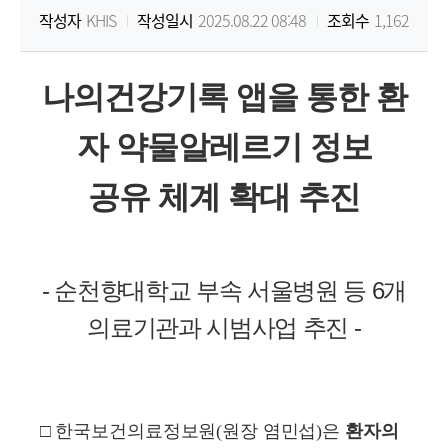
작성자
KHIS
작성일시
2025.08.22 08:48
조회수
1,162
원
Korea
나의건강기록 앱을 통한 환
Health
자 약물알레르기 정보
Information
공유 체계 확대 추진
Service
-
순천향대학교 부속 서울병원 등
6
개
의료기관과 시범사업 추진
-
□
한국보건의료정보원
(
원장 염민섭
)
은
환자의