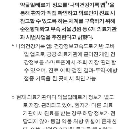
*
약물알레르기 정보를
‘
나의
건강기록 앱
’
을
통해 환자가 직접 확인하고 의료인이 진료 시
참고할 수 있도록 하는 체계를 구축하기 위해
순천향대학교 부속 서울병원 등
6
개 의료기관
과 시범사업을 추진한다고 밝혔다
.
*
나의건강기록 앱
:
건강정보고속도로 기반 모바
일 앱으로
,
공공
·
의료기관에 흩어진 개인
건
강정보를
스마트폰에서 조회
·
저장
·
관리할
수 있으며
,
진료 이력
·
검진 결과
·
투약
·
예방
접종 기록을 한 곳에서
확인 가능
○
현재 의료기관마다 약물알레르기 정보가 별도
로 저장
․
관리되고 있어
,
환
자가
다른
의료
기관에서 진료를 받는 경우 해당 정보가 전
달되지 않아
동일
약물 처방 위험이 존재한