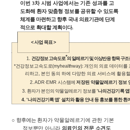
이번
3
차 시범 사업에서는 기존 성과를
고
도화해 환자 맞춤형 정보를 공유할 수
있도록
체계를 마련하고 향후
국내 의료기관에 단계
적으로 확대할 계획이다
.
<
사업 목표
>
*
1.
건강정보 고속도로
의 알레르기 및 이상반응 항목 구조
*
건강정보고속도로
(myhealthway):
개인의 의료 데이터를
리하고
,
본인 동의 하에 다양한 의료 서비스에 활용할
2. ADR·EMR
시스템에
저장된 약물알레르기 정보 
3.
환자가 본인의 약물알레르기 정보를
‘
나의건강기록 앱
4. ‘
나의건강기록 앱
’
설치와 활용 안내 등 홍보를 통한 환
○
향후에는
환자가 약물알레르기에 관한 기본
정보뿐만 아니라
의료인의 전문 소견도