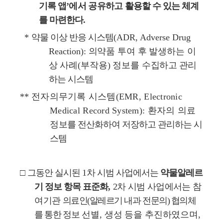
기록 앱
’
에서
공유하고
활용할 수 있는 체계
를 마련한다
.
*
*
약물 이상 반응 시스템
(ADR, Adverse Drug
Reaction):
의약품 투여 후 발생하는 이
상 사례
(
부작용
)
정보를 수집하고
관리
하는 시스템
**
전자의무기록 시스템
(EMR, Electronic
Medical Record System):
환자의 의료
정
보를 전산화하여 저장하고 관리하는 시
스템
□
그동안 실시된
1
차 시범 사업에서는
약물알레르
기 정보 항목 표준화
,
2
차 시범 사업에서는 참
여기관
의료인
(
알레르기 내과 전문의
)
협의체
를 통한
정보
선별
,
생성 등을 추진하였으며
,