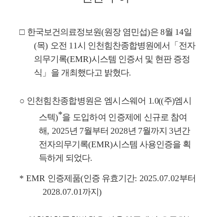
□
한국보건의료정보원
(
원장 염민섭
)
은
8
월
14
일
(
목
)
오전
11
시 인천힘찬종합병원에서
「
전자
의무기록
(EMR)
시스템 인증서 및 현판 증정
식
」
을 개최했다고 밝혔다
.
○
인천힘찬종합병원은 엠시스웨어
1.0((
주
)
엠시
*
스텍
)
을 도입하여 인증제에
신규로 참여
해
, 2025
년
7
월부터
2028
년
7
월까지
3
년간
전자의무기록
(EMR)
시스템 사용인증을 획
득하게 되었다
.
* EMR
인증제품
(
인증 유효기간
: 2025.07.02
부터
2028.07.01
까지
)