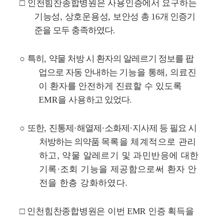
□
인천힘찬종합병원은 사용인증에서 요구하는
기능성
,
상호운용성
,
보안성
총
16
개 인증기
준을 모두 충족하였다
.
○
특히
,
약물 처방 시 환자의 알레르기 정보를 팝
업으로 자동 안내하는
기능을 통해
,
의료진
이 환자를 안전하게 진료할 수 있도록
EMR
을 사용
하고 있었다
.
○
또한
,
진통제
·
해열제
·
소화제
·
지사제 등 필요 시
처방하는 의약품
목록을 체계적으로 관리
하고
,
약물 알레르기 및 과민반응에 대한
기록
·
조회 기능을 제공함으로써 환자 안
전을 한층 강화하였다
.
□
인천힘찬종합병원은 이번
EMR
인증 획득을