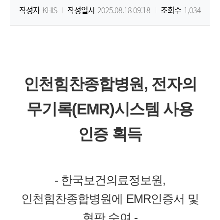
작성자
KHIS
작성일시
2025.08.18 09:18
조회수
1,034
원
Korea
Health
인천힘찬종합병원
,
전자의
Information
무기록
(EMR)
시스템 사용
Service
인증 획득
-
한국보건의료정보원
,
인천힘찬종합병원에
EMR
인증서 및
현판 수여
-