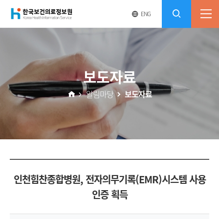
(재)
영
전
ENG
전
문
체
콘
사
체
한
메
이
검
트
텐
뉴
바
국
열
색
로
츠
보도자료
기
가
열
보
기
알림마당
보도자료
기
건
의
료
인천힘찬종합병원, 전자의무기록(EMR)시스템 사용
정
인증 획득
보