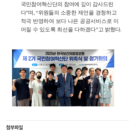
국민참여혁신단의 참여에 깊이 감사드린
다
”
며
, “
위원들의
소중한 제언을 경청하고
적극 반영하여 보다 나은 공공서비스로 이
어질 수 있도록 최선을 다하겠다
”
고
밝혔다
.
첨부파일