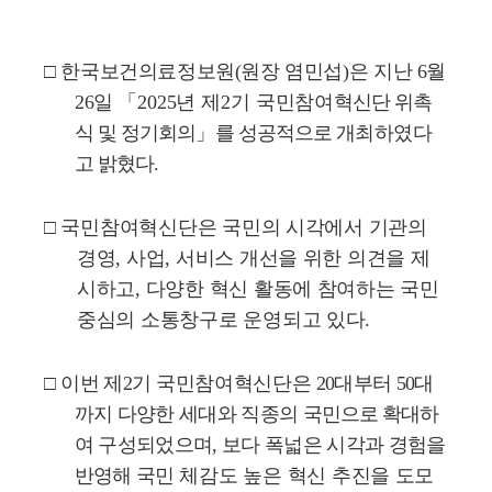
□
한국보건의료정보원
(
원장 염민섭
)
은 지난
6
월
26
일
「
2025
년 제
2
기 국민참여
혁신단 위촉
식 및 정기회의
」
를 성공적으로
개최하였다
고
밝혔다
.
□
국민참여혁신단은 국민의 시각에서 기관의
경영
,
사업
,
서비스 개선을 위한 의견을 제
시하고
,
다양한 혁신 활동에 참여하는 국민
중심의 소통창구로 운영되고 있다
.
□
이번 제
2
기
국민참여혁신단
은
20
대부터
50
대
까지 다양한 세대와 직종의
국민으로
확대하
여 구성되었으며
,
보다 폭넓은 시각과 경험을
반영해 국민
체감도 높은 혁신 추진을 도모