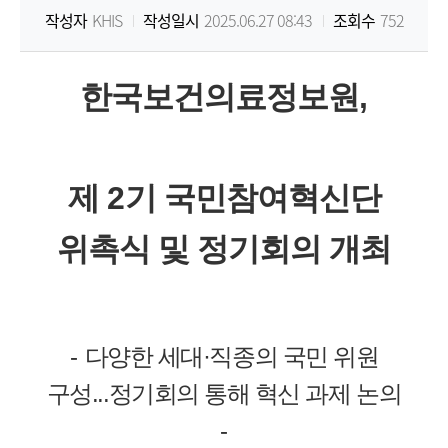
작성자
KHIS
작성일시
2025.06.27 08:43
조회수
752
원
Korea
한국보건의료정보원
,
Health
Information
제
2
기 국민참여혁신단
Service
위촉식 및 정기회의 개최
-
다양한 세대
·
직종의 국민 위원
구성
...
정기회의 통해 혁신 과제 논의
-