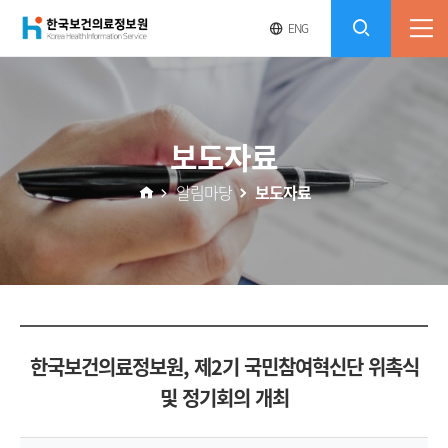
(재)
영
전
ENG
전
문
체
콘
사
체
한
메
이
검
트
텐
뉴
바
국
열
색
로
츠
보도자료
기
가
열
보
기
알림마당
보도자료
기
건
의
료
한국보건의료정보원, 제2기 국민참여혁신단 위촉식
정
및 정기회의 개최
보