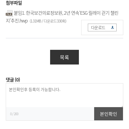
첨부파일
붙임1. 한국보건의료정보원, 2년 연속‘ESG 릴레이 걷기 챌린
지’추진.hwp
(1.31MB / 다운로드:330회)
다운로드
목록
댓글
(0)
등
록
본인확인
0
/ 200