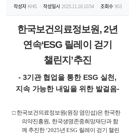
작성자
KHIS
작성일시
2025.11.18 10:54
조회수
903
원
Korea
한국보건의료정보원
, 2
년
Health
연속
‘ESG
릴레이 걷기
Information
챌린지
’
추진
Service
- 3
기관 협업을 통한
ESG
실천
,
지속 가능한 내일을 위한 발걸음
-
□
한국보건의료정보원
(
원장 염민섭
)
은 한국한
의약진흥원
,
한국생명존중희망재단과 함
께 추진한
‘2025
년
ESG
릴레이 걷기 챌린