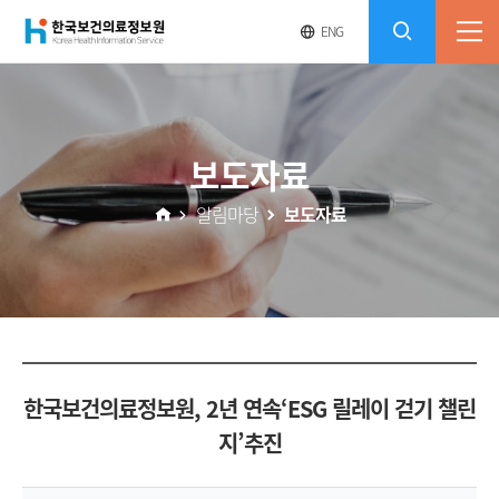
(재)
영
전
ENG
전
문
체
콘
사
체
한
메
이
검
트
텐
뉴
바
국
열
색
로
츠
보도자료
기
가
열
보
기
알림마당
보도자료
기
건
의
료
한국보건의료정보원, 2년 연속‘ESG 릴레이 걷기 챌린
정
지’추진
보