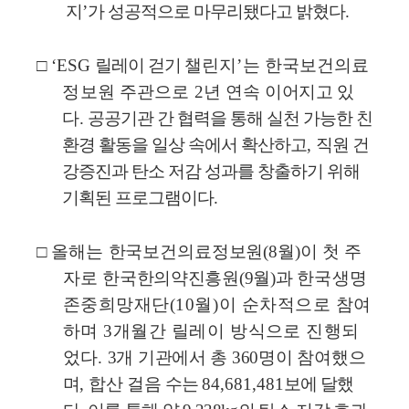
지
’
가 성공적으로 마무리됐다고 밝혔다
.
□
‘ESG
릴레이 걷기
챌린지
’
는 한국보건의료
정보원 주관으로
2
년 연속
이어지고 있
다
.
공공기관 간 협력을 통해 실천 가능한 친
환경 활동을 일상 속에서 확산하고
,
직원 건
강증진과 탄소 저감 성과를 창출하기 위해
기획된 프로그램이다
.
□
올해는
한국보건의료정보원
(8
월
)
이
첫 주
자로
한국한의약진흥원
(9
월
)
과
한국생명
존중희망재단
(10
월
)
이 순차적으로 참여
하며
3
개월간 릴레이
방식으로 진행되
었다
.
3
개 기관에서 총
360
명이 참여했으
며
,
합산 걸음
수는
84,681,481
보에
달했