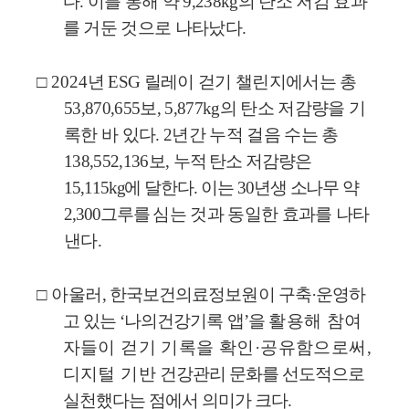
다
.
이를 통해 약
9,238kg
의 탄소 저감 효과
를 거둔 것으로 나타났다
.
□
2024
년
ESG
릴레이 걷기 챌린지에서는 총
53,870,655
보
, 5,877kg
의 탄소 저감량을 기
록한 바 있다
. 2
년간 누적 걸음 수는 총
138,552,136
보
,
누적 탄소 저감량은
15,115kg
에 달한다
.
이는
30
년생 소나무 약
2,300
그루를
심는 것과 동일한 효과를 나타
낸다
.
□
아울러
,
한국보건의료정보원이 구축
·
운영하
고 있는
‘
나의건강기록 앱
’
을
활용해 참여
자들이 걷기 기록을 확인
·
공유함으로써
,
디지털 기반
건강관리 문화를 선도적으로
실천했다는 점에서 의미가 크다
.