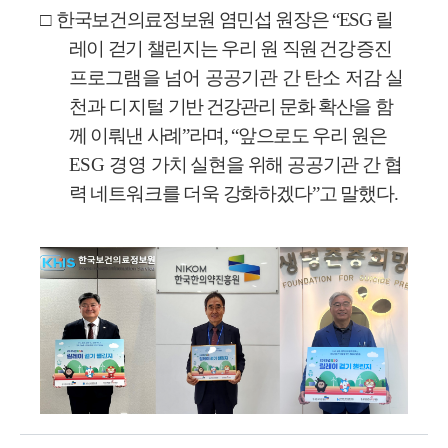
□
한국보건의료정보원 염민섭 원장은
“ESG
릴
레이 걷기 챌린지는 우리 원
직원
건강증진
프로그램을 넘어 공공기관 간 탄소 저감 실
천과 디지털
기반 건강
관리 문화 확산을 함
께 이뤄낸 사례
”
라며
, “
앞으로도 우리 원은
ESG
경영
가치 실현을 위해 공공기관 간 협
력 네트워크를 더욱 강화하겠다
”
고 말했다
.