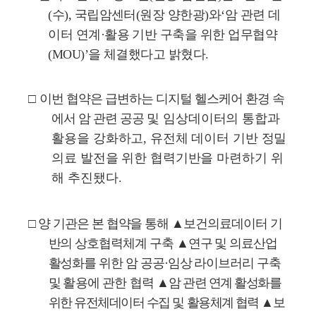
(
수
),
국립암센터
(
원장 양한광
)
와
‘
암 관련 데
이터 연계
·
활용 기반 구축을 위한 업무협약
(MOU)’
을 체결했다고 밝혔다
.
□
이번 협약은 급변하는 디지털 헬스케어 환경 속
에서 암 관련 공공
및 임상데이터의 통합과
활용을 강화하고
,
유전체 데이터 기반 정밀
의료 발전을 위한 협력기반을 마련하기 위
해 추진됐다
.
□
양 기관은 본 협약을 통해
▲
보건의료데이터 기
반의 상호협력체계 구축
▲
연구 및 의료산업
활성화를 위한 암 공공
·
임상 라이브러리 구축
및
활용에 관한 협력
▲
암 관련 연계 활성화를
위한 유전체데이터 수집 및
활
용체계 협력
▲
보