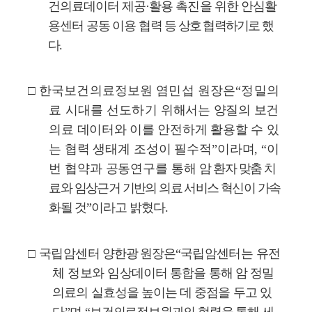
건의료데이터 제공
·
활용 촉진을 위한 안심활
용센터
공동 이용 협력
등
상호 협력하기로 했
다
.
□
한국보건의료정보원 염민섭 원장은
“
정밀의
료 시대를 선도하기
위
해서는 양질의 보건
의료 데이터와 이를 안전하게 활용할 수 있
는
협력 생태계 조성이 필수적
”
이라며
, “
이
번 협약과 공동연구를 통해
암
환자 맞춤 치
료와 임상근거 기반의 의료 서비스 혁신이
가속
화될 것
”
이라고 밝혔다
.
□
국립암센터
양한광 원장은
“
국립암센터는 유전
체 정보와 임상
데이터 통합을 통해 암 정밀
의료의 실효성을 높이는 데 중점을 두고 있
다
”
며
“
보건의료정보원과의 협력을 통해 세