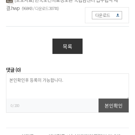
결.hwp
(968KB / 다운로드:307회)
다운로드
목록
댓글
(0)
등
록
본인확인
0
/ 200