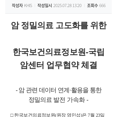
작성자
KHIS
작성일시
2025.07.28 13:20
조회수
666
원
Korea
암 정밀의료 고도화를 위한
Health
Information
한국보건의료정보원
-
국립
Service
암센터 업무협약 체결
-
암 관련 데이터 연계
·
활용을 통한
정밀의료
발전 가속화
-
□
한국보건의료정보원
(
원장 염민섭
)
은
7
월
23
일