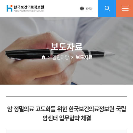
(재)
영
전
ENG
전
문
체
콘
사
체
한
메
이
검
트
텐
뉴
바
국
열
색
로
츠
보도자료
기
가
열
보
기
알림마당
보도자료
기
건
의
료
암 정밀의료 고도화를 위한 한국보건의료정보원-국립
정
암센터 업무협약 체결
보