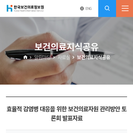
(재)
영
전
ENG
전
문
체
콘
사
체
한
메
이
검
트
텐
뉴
바
국
열
색
로
츠
보건의료지식공유
기
가
열
보
기
알림마당
자료실
보건의료지식공유
기
건
의
료
효율적 감염병 대응을 위한 보건의료자원 관리방안 토
정
론회 발표자료
보