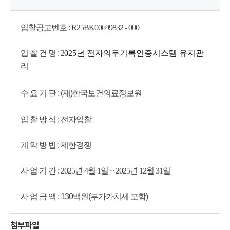
원
입찰공고번호 : R25BK00699832 - 000
Korea
입 찰 건 명 :
2
025년 전자의무기록인증시스템 유지관
Health
리
Information
수 요 기 관 : (재)한국보건의료정보원
Service
입 찰 방 식 : 전자입찰
계 약 방 법 : 제한경쟁
사 업 기 간 :
2025년 4월 1일 ~ 2025년 12월 31일
사 업 금 액 : 130백원(부가가치세 포함)
첨부파일