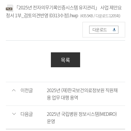
「2025년 전자의무기록인증시스템 유지관리」 사업 제안요
청서 1부_검토의견반영 (0313수정).hwp
(435.5KB / 다운로드:1205회)
다운로드
목록
이전글
2025년 (재)한국보건의료정보원 직원채
용 업무 대행 용역
다음글
2025년 국립병원 정보시스템(MEDIRO)
운영