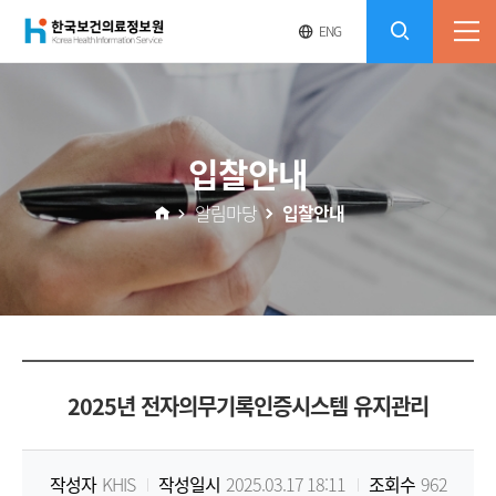
(재)
영
전
ENG
전
문
체
콘
사
체
한
메
이
검
트
텐
뉴
바
국
열
색
로
츠
입찰안내
기
가
열
보
기
알림마당
입찰안내
기
건
의
료
2025년 전자의무기록인증시스템 유지관리
정
보
작성자
KHIS
작성일시
2025.03.17 18:11
조회수
962