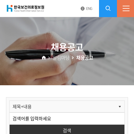
(재)
영
전
ENG
전
문
체
콘
사
체
한
메
이
검
트
텐
뉴
바
국
열
색
로
츠
채용공고
기
가
열
보
기
알림마당
채용공고
기
건
의
료
알
림
정
마
당
보
검색
>