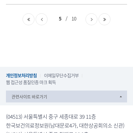
첨
진
일
태
부
행
파
상
5
10
일
태
개인정보처리방침
이메일무단수집거부
웹 접근성 품질인증 마크 획득
관련사이트 바로가기
(04513) 서울특별시 중구 세종대로 39 11층
한국보건의료정보원(남대문로4가, 대한상공회의소 신관)