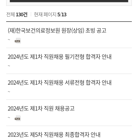
채
원
용
전체
130건
현재 페이지
5
/
13
공
Korea
알
고
제
(재)한국보건의료정보원 원장(상임) 초빙 공고
검
림
목
Health
첨
접수기간
색
~
마
진
부
당
행
Information
제
2024년도 제1차 직원채용 필기전형 합격자 안내
>
파
상
목
채
일
접수기간
~
Service
태
첨
진
용
부
행
공
제
2024년도 제1차 직원채용 서류전형 합격자 안내
파
상
고
목
접수기간
~
목
첨
진
일
태
록
부
행
제
2024년도 제1차 직원 채용공고
파
상
목
첨
접수기간
~
일
태
진
부
행
제
2023년도 제5차 직원채용 최종합격자 안내
파