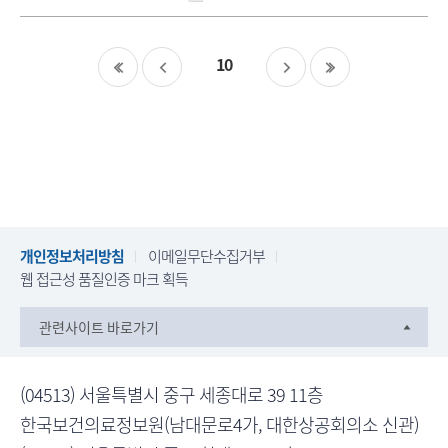
일
태
부
행
파
상
10
일
태
개인정보처리방침
이메일무단수집거부
웹 접근성 품질인증 마크 획득
관련사이트 바로가기
(04513) 서울특별시 중구 세종대로 39 11층
한국보건의료정보원(남대문로4가, 대한상공회의소 신관)