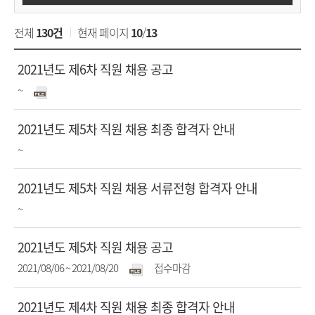
채
원
용
전체
130건
현재 페이지
10
/
13
공
Korea
알
고
제
2021년도 제6차 직원 채용 공고
검
림
목
Health
첨
접수기간
색
~
마
진
부
당
행
Information
제
2021년도 제5차 직원 채용 최종 합격자 안내
>
파
상
목
채
일
접수기간
~
Service
태
첨
진
용
부
행
공
제
2021년도 제5차 직원 채용 서류전형 합격자 안내
파
상
고
목
접수기간
~
목
첨
진
일
태
록
부
행
제
2021년도 제5차 직원 채용 공고
파
상
목
첨
접수기간
진
2021/08/06 ~ 2021/08/20
접수마감
일
태
부
행
제
2021년도 제4차 직원 채용 최종 합격자 안내
파
상