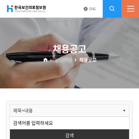
(재)
영
전
ENG
전
문
체
콘
사
체
한
메
이
검
트
텐
뉴
바
국
열
색
로
츠
채용공고
기
가
열
보
기
알림마당
채용공고
기
건
의
료
알
림
정
마
당
보
검색
>