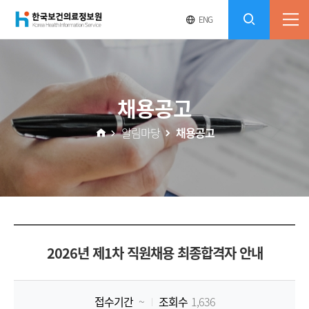
(재)
영
전
ENG
전
문
체
콘
사
체
한
메
이
검
트
텐
뉴
바
국
열
색
로
츠
채용공고
기
가
열
보
기
알림마당
채용공고
기
건
의
료
2026년 제1차 직원채용 최종합격자 안내
정
보
접수기간
~
조회수
1,636