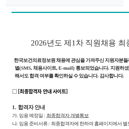
원
Korea
Health
2026
년도 제
1
차 직원채용 최
Information
한국보건의료정보원 채용에 관심을 가져주신 지원자분들
Service
별
(SMS,
채용사이트
, E-mail)
통보되었습니다
.
지원하셨
해서도 합격 여부를 확인하실 수 있습니다
.
감사합니다
.
□
[최종합격자 안내 사이트]
1.
합격자 안내
가
.
임용 예정일
:
최종합격자 개별통보
나
.
임용 준비서류
:
최종합격자에 한하여 홈페이지에서 별