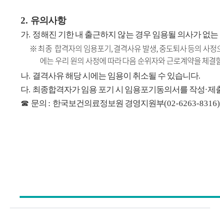
2.
유의사항
가
.
정
해진 기한 내 출근하지 않는 경우 임용될 의사가 없
※
최종
합격자의 임용포기
,
결격사유 발생
,
중도퇴사 등의 사정
에는 우리 원의 사정에 따라 다음 순위자와 근로계약을 체결할
나
.
결격사유 해당 시에는 임용이 취소될 수 있습니다
.
다
.
최종합격자가 임용 포기 시 임용포기동의서를 작성
·
제
☎
문의
:
한국보건의료정보원 경영지원부
(02-6263-8316)