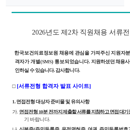
원
Korea
2026
년도 제
2
차 직원채용 서류전
Health
Information
한국보건의료정보원 채용에 관심을 가져주신
지원자분
격자가 개별
(SMS)
통보되었습니다
.
지원하셨던 채용
사
Service
인하실
수
있습니다
.
감사합니다
.
□
[서류전형 합격자 발표 사이트]
1.
면접전형 대상자 준비물 및 유의사항
가
.
면접전형
10
분 전
까지 제출할 서류를 지참하고 면접 대기
기 바랍니다
.
나
.
신분증
(
주민등록증
,
운전면허증
,
여권
,
주민등록번호