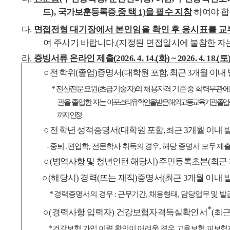
드
),
국가보훈등록증
중 택
1)
을 필수 지참
하여야 
다
.
면접전형
대기장에서 본인임을 확인 후 응시표를 교
여 주시기 바랍니다
.(
지정된 면접일시에 불참한 자
라
.
증빙서류 온라인 제출
(2026. 4. 14.(
화
) ~ 2026. 4. 18.(
토
○
전 학위
(
졸업
)
증명서
(
대학원 포함
,
최근
3
개월 이내
*
전산전문요원
(
초급기술자
)
의 채용자격 기준 중 학력무관
관을
졸업한 자는
아포스티유 확인을 받은 해외 고등교육기관 졸업
까지 인정
○
전 학년 성적증명서
(
대학원 포함
,
최근
3
개월 이내 
-
중퇴
․
편입학
,
전문학사 취득의 경우
,
해당 증명서 모두 제
○
(
병역사항 및 청년인턴 해당시
)
주민등록초본
(
최근
○
(
해당시
)
경력
(
또는 재직
)
증명서
(
최근
3
개월 이내 
*
경력증명서의 경우
:
근무기간
,
채용형태
,
담당업무 및 발
*
○
(
경력사항 입력자
)
건강보험자격득실확인서
(
최
*
건강보험 가입 이력 확인이 어려운 경우 고용보험 피보험