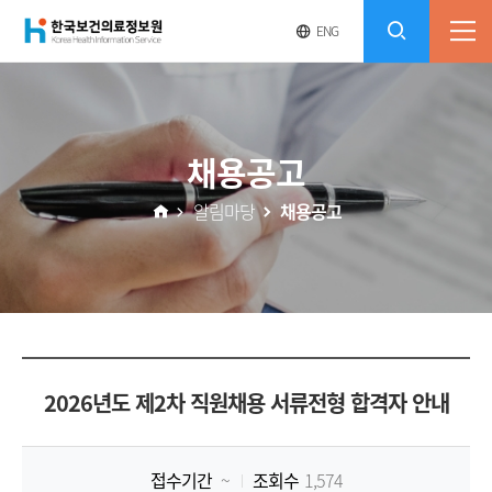
(재)
영
전
ENG
전
문
체
콘
사
체
한
메
이
검
트
텐
뉴
바
국
열
색
로
츠
채용공고
기
가
열
보
기
알림마당
채용공고
기
건
의
료
2026년도 제2차 직원채용 서류전형 합격자 안내
정
보
접수기간
~
조회수
1,574