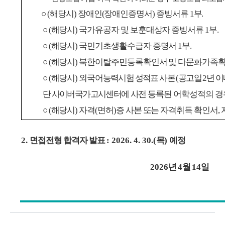
○
(
해당시
)
장애인
(
장애인증명서
)
증빙서류
1
부
.
○
(
해당시
)
국가유공자 및 보훈대상자 증빙서류
1
부
.
○
(
해당시
)
국민기초생활수급자 증명서
1
부
.
○
(
해당시
)
북한이탈주민등록확인서 및 다문화가족
○
(
해당시
)
외국
어능력시험 성적표 사본
(
공고일
2
년 이
단 사이버국가고시센터에
사전 등록된 어학성적의 
○
(
해당시
)
자격
(
면허
)
증 사본 또는 자격취득 확인서
,
2.
면접
전형 합격자 발표
: 2026. 4. 30.(
목
)
예정
2026
년
4
월
14
일