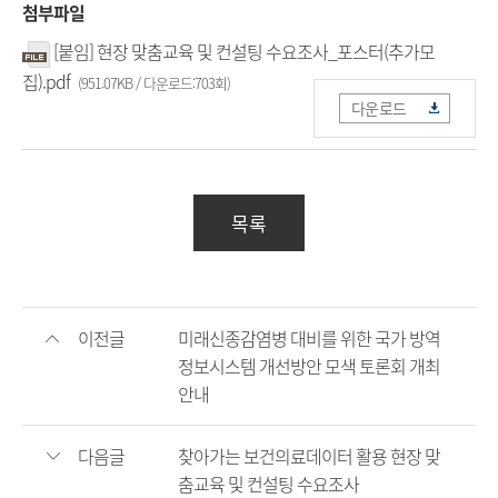
첨부파일
[붙임] 현장 맞춤교육 및 컨설팅 수요조사_포스터(추가모
집).pdf
(951.07KB / 다운로드:703회)
다운로드
목록
이전글
미래신종감염병 대비를 위한 국가 방역
정보시스템 개선방안 모색 토론회 개최
안내
다음글
찾아가는 보건의료데이터 활용 현장 맞
춤교육 및 컨설팅 수요조사