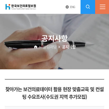
(재)
영
전
ENG
전
문
체
콘
사
체
한
메
이
검
트
텐
뉴
바
국
열
색
로
츠
공지사항
기
가
열
보
기
알림마당
공지사항
기
건
의
료
찾아가는 보건의료데이터 활용 현장 맞춤교육 및 컨설
정
팅 수요조사(수도권 지역 추가모집)
보