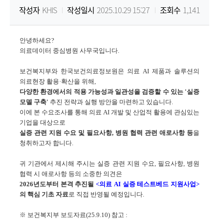
작성자
KHIS
작성일시
2025.10.29 15:27
조회수
1,141
원
Korea
안녕하세요?
의료데이터 중심병원 사무국입니다
.
Health
보건복지부와 한국보건의료정보원은 의료 AI 제품과 솔루션의
의료현장 활용·확산을 위해,
Information
다양한 환경에서의 적용 가능성과 일관성을 검증할 수 있는 '실증
모델 구축'
추진 전략과 실행 방안을 마련하고 있습니다.
Service
이에 본 수요조사를 통해 의료 AI 개발 및 산업적 활용에 관심있는
기업을 대상으로
실증 관련 지원 수요 및 필요사항, 병원 협력 관련 애로사항 등
을
청취하고자 합니다.
귀 기관에서 제시해 주시는 실증 관련 지원 수요
,
필요사항
,
병원
협력 시 애로사항 등의 소중한 의견은
2
026년도부터 본격 추진될
<
의료 AI 실증 테스트베드 지원사업>
의 핵심 기초 자료
로 직접 반영될 예정입니다.
※
보건복지부 보도자료
(25.9.10)
참고
: