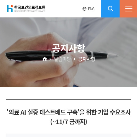
(재)
영
전
ENG
전
문
체
콘
사
체
한
메
이
검
트
텐
뉴
바
국
열
색
로
츠
공지사항
기
가
열
보
기
알림마당
공지사항
기
건
의
료
'의료 AI 실증 테스트베드 구축'을 위한 기업 수요조사
정
(~11/7 금까지)
보