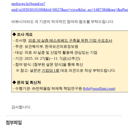
mohw.go.kr/board.es?
mid=a10503010100&bid=0027&act=view&list_no=1487384&tag=&nPag
바쁘시더라도 귀 기관의 적극적인 참여와 협조를 부탁드립니다
.
◆ 조사 개요
-
조사명
:
의료
AI
실증 테스트베드 구축을 위한 기업 수요조사
-
주관
:
보건복지부
,
한국보건의료정보원
-
대상
:
의료
AI
실증 및 산업적 활용에 관심있는 기업
-
기간
: 2025. 10. 27(
월
) ~ 11. 7(
금
) (2
주간
)
-
참여 방식
: [
첨부된 설문 양식
]
을 통해 회신
※ 참고: 설문은
기업당
1
회
대표 의견으로 작성 부탁드립니다.
◆
문의 및 회신처
- 수행기관
: ㈜
전략울림 허재혁 책임연구원
(
hjh@woollimi.com
)
감사합니다
.
첨부파일