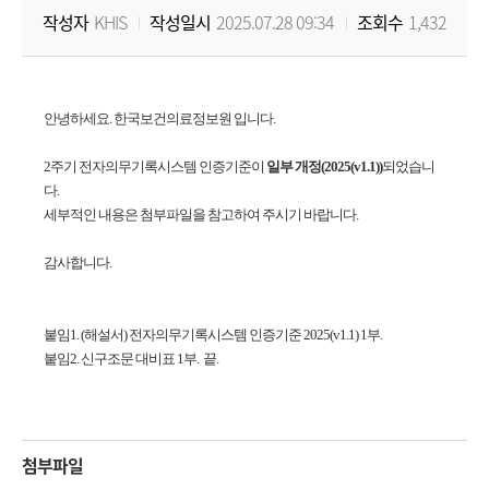
작성자
KHIS
작성일시
2025.07.28 09:34
조회수
1,432
원
Korea
안녕하세요. 한국보건의료정보원 입니다.
Health
2주기 전자의무기록시스템 인증기준이
일부 개정
(
2
0
2
5
(
v1
.
1
))
되었습니
Information
다.
세부적인 내용은 첨부파일을 참고하여 주시기 바랍니다.
Service
감사합니다.
붙임1.
(해설서) 전자의무기록시스템 인증기준 2025(v1.1) 1부.
붙임2.
신구조문 대비표 1부.
끝.
첨부파일