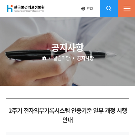
(재)
영
전
ENG
전
문
체
콘
사
체
한
메
이
검
트
텐
뉴
바
국
열
색
로
츠
공지사항
기
가
열
보
기
알림마당
공지사항
기
건
의
료
2주기 전자의무기록시스템 인증기준 일부 개정 시행
정
안내
보