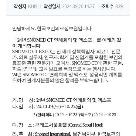
작성자
KHIS
작성일시
2024.09.26 14:37
조회수
839
원
Korea
안녕하세요. 한국보건의료정보원입니다.
Health
「
'24
년
SNOMED CT
연례회의 및
엑스포」를
아래와 같
이 개최합니다
.
SNOMED CT EXPO
는 전 세계 정책책임자
,
의료
IT
전문
Information
가
,
의료 실무자
,
연구자
,
학계 및 산업계를 포함한 보건의
료표준 관련 전문가가 모여서
, SNOMED CT
에 관한 구현
,
Service
학술
,
연구 및 교육 발표를 특징으로 하는 행사입니다
.
'24
년
SNOMED CT
연례회의 및 엑스포
성공적인 개최를
위하여 관계자분들의 많은
참석을
부탁드립니다
.
가
.
명
칭
: '24
년
SNOMED CT
연례회의 및 엑스포
나
.
일
시
:
'
24. 10 .19.(
토
) ~ 10. 25.(
금
)
*
(
연례회의
) 10.19. ~ 10.23. (
엑스포
) 10.24. ~ 10.25
.
다
.
장
소
:
콘래드서울호텔
(
Conrad Seoul Hotel)
라
.
주
최
:
Snomed
International,
보건복지부
,
한국보건의