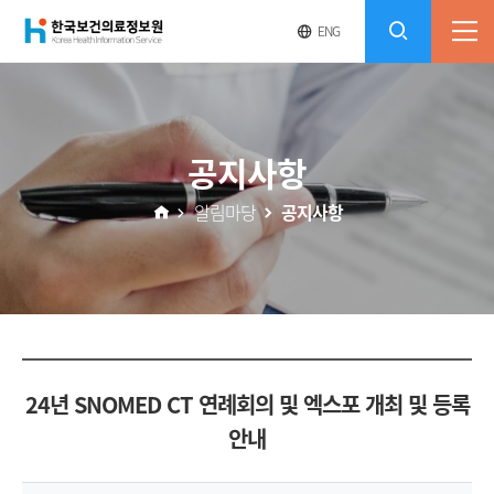
(재)
영
전
ENG
전
문
체
콘
사
체
한
메
이
검
트
텐
뉴
바
국
열
색
로
츠
공지사항
기
가
열
보
기
알림마당
공지사항
기
건
의
료
24년 SNOMED CT 연례회의 및 엑스포 개최 및 등록
정
안내
보