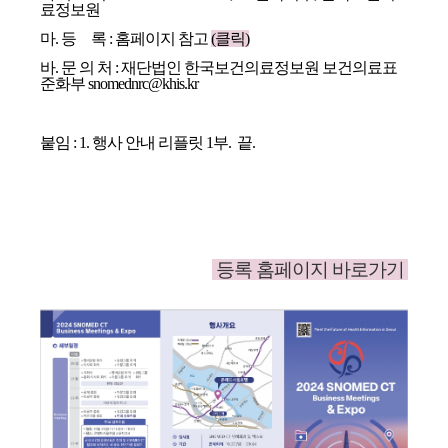
료정보원
마
.
등 록
: 홈페이지 참고
(클릭)
바
.
문 의 처
:
재단법인 한국보건의료정보원 보건의료표
준화부
snomednrc@khis.kr
붙임
: 1.
행사 안내
리플릿
1
부
.
끝
.
등록 홈페이지 바로가기