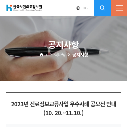
(재)
영
전
ENG
전
문
체
콘
사
체
한
메
이
검
트
텐
뉴
바
국
열
색
로
츠
공지사항
기
가
열
보
기
알림마당
공지사항
기
건
의
료
2023년 진료정보교류사업 우수사례 공모전 안내
정
(10. 20.~11.10.)
보