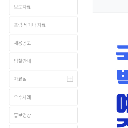
보도자료
원
Korea
포럼·세미나 자료
Health
채용공고
Information
입찰안내
Service
자료실
우수사례
홍보영상