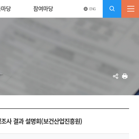
육마당
참여마당
영
전
ENG
전
문
체
사
체
메
이
검
트
뉴
바
열
색
로
기
가
열
기
기
공
인
유
쇄
성조사 결과 설명회(보건산업진흥원)