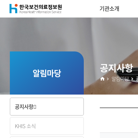
(재)
기관소개
콘
한
텐
국
츠
보
공지사항
건
알림마당
알림마당
의
료
공지사항
정
KHIS 소식
보