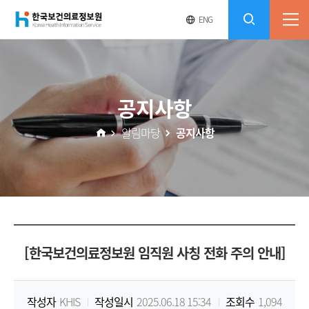
(재)
영
전
ENG
전
문
체
콘
사
체
한
메
이
검
트
텐
뉴
바
국
열
색
로
츠
공지사항
기
가
열
보
기
알림마당
공지사항
기
건
의
료
[한국보건의료정보원 임직원 사칭 전화 주의 안내]
정
보
작성자
KHIS
작성일시
2025.06.18 15:34
조회수
1,094