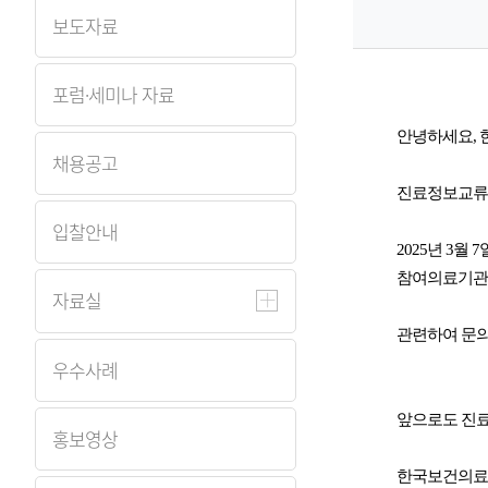
보도자료
원
Korea
포럼·세미나 자료
Health
안녕하세요,
채용공고
Information
진료정보교류사
입찰안내
Service
2025년 3
참여의료기관을
자료실
관련하여 문의
우수사례
앞으로도 진료
홍보영상
한국보건의료