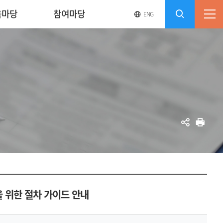
육마당
참여마당
영
전
ENG
전
문
체
사
체
메
이
검
트
뉴
바
열
색
로
기
가
열
기
기
공
인
유
쇄
 위한 절차 가이드 안내