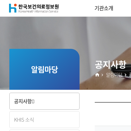
(재)
기관소개
콘
한
텐
국
츠
보
공지사항
건
알림마당
알림마당
의
료
공지사항
정
KHIS 소식
보