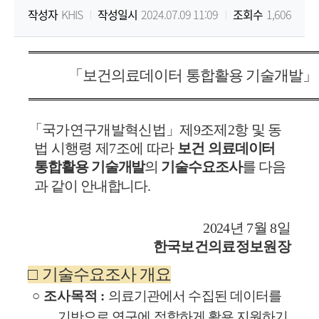
작성자
KHIS
작성일시
2024.07.09 11:09
조회수
1,606
원
Korea
「
보건의료데이터 통합활용 기술개발
Health
Information
「
국가연구개발혁신법
」
제
9
조제
2
항 및 동
법 시행령 제
7
조에 따라
보건
의료데이터
Service
통합활용 기술개발
의
기술수요조사
를 다음
과 같이 안내합니다
.
2024
년
7
월
8
일
한국보건의료정보원장
□
기술수요조사 개요
○
조사목적
:
의료기관에서 수집된 데이터를
기반으로 연구에 적합하게 활용 지원하기