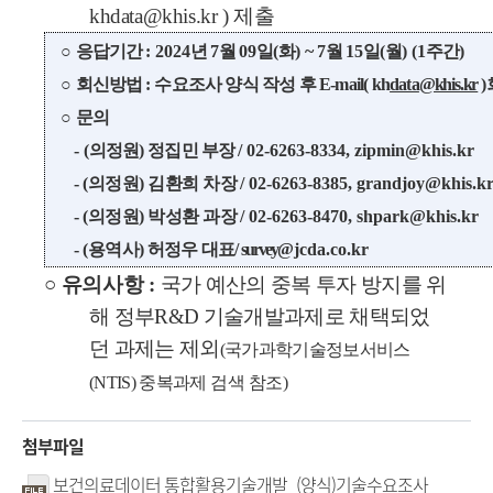
khdata@khis.kr )
제출
○
응답기간
: 2024
년
7
월
09
일
(
화
)
~
7
월
15
일
(
월
) (1
주간
)
○
회신방법
:
수요조사 양식 작성 후
E-mail( kh
data
@khis.kr
)
○
문의
- (
의정원
)
정집민
부장
/ 02-6263-8334, zipmin@khis.kr
-
(
의정원
)
김환희 차장
/ 02-6263-8385, grandjoy@khis.k
-
(
의정원
)
박성환 과장
/ 02-6263-8470, shpark@khis.kr
-
(
용역사
)
허정우 대표
/
survey
@jcda.co.kr
○
유의사항
:
국가 예산의 중복 투자 방지를 위
해 정부
R&D
기술개발과제로 채택되었
던 과제는 제외
(
국가과학기술정보서비스
(NTIS)
중복
과제 검색 참조
)
첨부파일
보건의료데이터 통합활용기술개발_(양식)기술수요조사