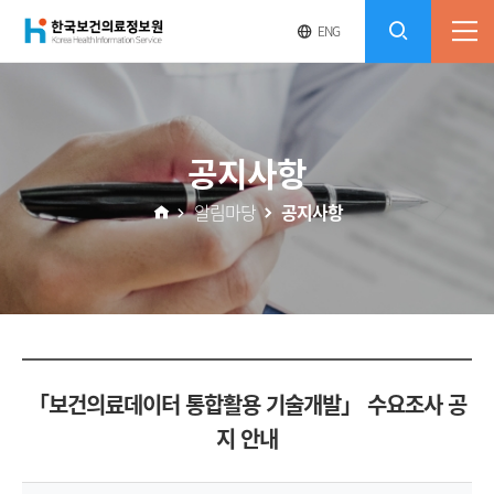
(재)
영
전
ENG
전
문
체
콘
사
체
한
메
이
검
트
텐
뉴
바
국
열
색
로
츠
공지사항
기
가
열
보
기
알림마당
공지사항
기
건
의
료
「보건의료데이터 통합활용 기술개발」 수요조사 공
정
지 안내
보