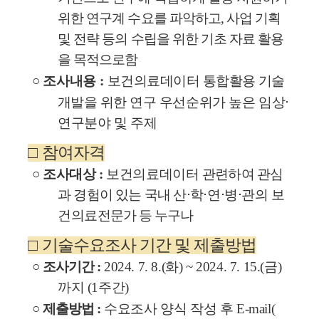
위한 연구계 수요를 파악하고
,
사업 기획
및 전략 등의 수립을 위한 기초 자료 활용
을 목적으로함
○
조사내용
:
보건의료데이터 통합활용 기술
개발을 위한 연구
우선순위가 높은 임상
⋅
연구분야 및 주제
□
참여자격
○
조사대상
:
보건의료데이터
관련하여 관심
과 경험이 있는 국내 산
⋅
학
⋅
연
⋅
병
⋅
관의 보
건의료
전문가 등 누구나
□
기술수요조사 기간 및 제출방법
○
조사기간
:
2024. 7. 8.(
화
) ~ 2024. 7. 15.(
금
)
까지
(1
주간
)
○
제출방법
:
수요조사 양식 작성 후
E-mail(