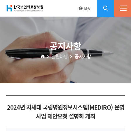
(재)
영
전
ENG
전
문
체
콘
사
체
한
메
이
검
트
텐
뉴
바
국
열
색
로
츠
공지사항
기
가
열
보
기
알림마당
공지사항
기
건
의
료
2024년 차세대 국립병원정보시스템(MEDIRO) 운영
정
사업 제안요청 설명회 개최
보