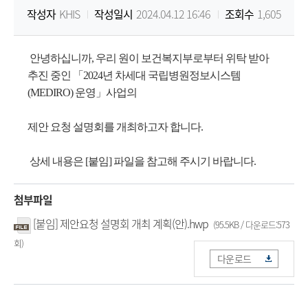
작성자
KHIS
작성일시
2024.04.12 16:46
조회수
1,605
원
Korea
안녕하십니까, 우리 원이 보건복지부로부터 위탁 받아
추진 중인 「2024년 차세대 국립병원정보시스템
Health
(MEDIRO) 운영」사업의
Information
제안 요청 설명회를 개최하고자 합니다.
Service
상세 내용은 [붙임] 파일을 참고해 주시기 바랍니다.
첨부파일
[붙임] 제안요청 설명회 개최 계획(안).hwp
(95.5KB / 다운로드:573
회)
다운로드