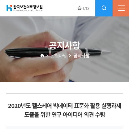
(재)
영
전
ENG
전
문
체
콘
사
체
한
메
이
검
트
텐
뉴
바
국
열
색
로
츠
공지사항
기
가
열
보
기
알림마당
공지사항
기
건
의
료
2020년도 헬스케어 빅데이터 표준화 활용 실행과제
정
도출을 위한 연구 아이디어 의견 수렴
보