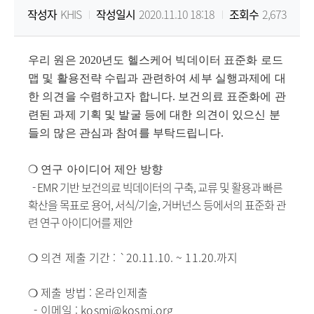
작성자
KHIS
작성일시
2020.11.10 18:18
조회수
2,673
원
Korea
우리 원은
2020
년도 헬스케어 빅데이터 표준화 로드
맵 및 활용전략 수립과 관련하여 세부 실행과제에 대
Health
한 의견을 수렴하고자 합니다
. 보
건의료 표준화에 관
련된 과제 기획 및 발굴 등에 대한 의견이 있으신 분
Information
들의 많은 관심과 참여를 부탁드립니다
.
Service
❍
연구 아이디어 제안 방향
- EMR 기반 보건의료 빅
데이터의 구축, 교류 및 활용과 빠른
확산을 목표로 용어, 서식/기술, 거버넌스 등에서의 표준화 관
련 연구 아이디어를 제안
❍ 의견 제출 기간 : `20.11.10. ~ 11.20.까지
❍ 제출 방법 : 온라인제출
- 이메일 : kosmi@kosmi.org